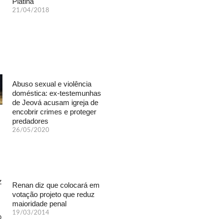
Platina
21/04/2018
Abuso sexual e violência
doméstica: ex-testemunhas
de Jeová acusam igreja de
encobrir crimes e proteger
predadores
26/05/2020
Renan diz que colocará em
votação projeto que reduz
maioridade penal
19/03/2014