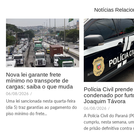
Notícias Relaci
Nova lei garante frete
mínimo no transporte de
cargas; saiba o que muda
Polícia Civil pren
condenado por fur
06/08/2026
/
Joaquim Távora
Uma lei sancionada nesta quarta-feira
(dia 5) traz garantias ao pagamento do
06/08/2026
/
piso mínimo do frete...
A Polícia Civil do Paraná (
cumpriu, nesta semana, u
de prisão definitiva contra 