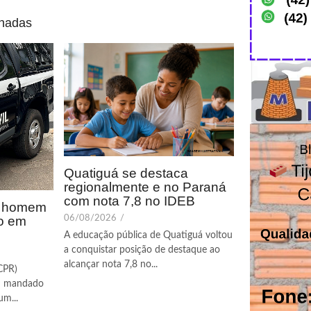
onadas
Quatiguá se destaca
regionalmente e no Paraná
com nota 7,8 no IDEB
de homem
to em
06/08/2026
/
A educação pública de Quatiguá voltou
a conquistar posição de destaque ao
alcançar nota 7,8 no...
PCPR)
m mandado
um...