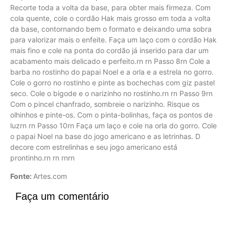
Recorte toda a volta da base, para obter mais firmeza. Com
cola quente, cole o cordão Hak mais grosso em toda a volta
da base, contornando bem o formato e deixando uma sobra
para valorizar mais o enfeite. Faça um laço com o cordão Hak
mais fino e cole na ponta do cordão já inserido para dar um
acabamento mais delicado e perfeito.rn rn Passo 8rn Cole a
barba no rostinho do papai Noel e a orla e a estrela no gorro.
Cole o gorro no rostinho e pinte as bochechas com giz pastel
seco. Cole o bigode e o narizinho no rostinho.rn rn Passo 9rn
Com o pincel chanfrado, sombreie o narizinho. Risque os
olhinhos e pinte-os. Com o pinta-bolinhas, faça os pontos de
luzrn rn Passo 10rn Faça um laço e cole na orla do gorro. Cole
o papai Noel na base do jogo americano e as letrinhas. D
decore com estrelinhas e seu jogo americano está
prontinho.rn rn rnrn
Fonte:
Artes.com
Faça um comentário