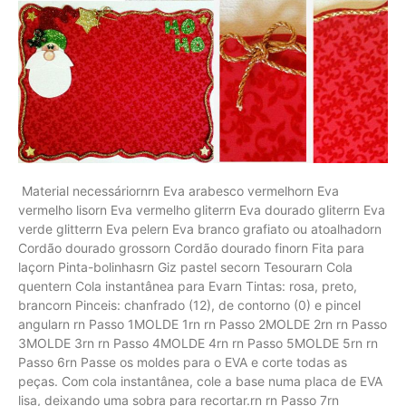
Material necessáriornrn Eva arabesco vermelhorn Eva
vermelho lisorn Eva vermelho gliterrn Eva dourado gliterrn Eva
verde glitterrn Eva pelern Eva branco grafiato ou atoalhadorn
Cordão dourado grossorn Cordão dourado finorn Fita para
laçorn Pinta-bolinhasrn Giz pastel secorn Tesourarn Cola
quentern Cola instantânea para Evarn Tintas: rosa, preto,
brancorn Pinceis: chanfrado (12), de contorno (0) e pincel
angularn rn Passo 1MOLDE 1rn rn Passo 2MOLDE 2rn rn Passo
3MOLDE 3rn rn Passo 4MOLDE 4rn rn Passo 5MOLDE 5rn rn
Passo 6rn Passe os moldes para o EVA e corte todas as
peças. Com cola instantânea, cole a base numa placa de EVA
lisa, deixando uma sobra para recortar.rn rn Passo 7rn