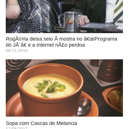
RogÃ©ria deixa seio Ã mostra no â€œPrograma
do JÃ´â€ e a internet nÃ£o perdoa
08/11/2016
Sopa com Cascas de Melancia