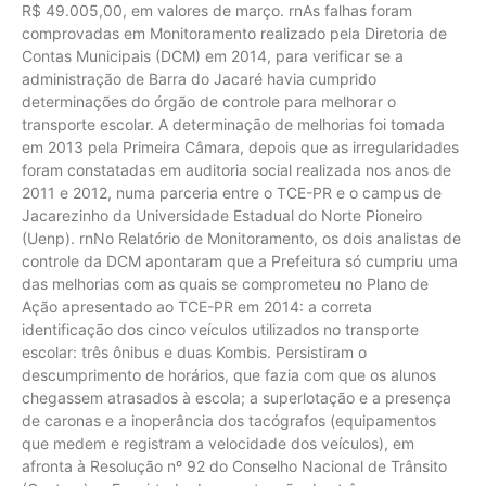
R$ 49.005,00, em valores de março. rnAs falhas foram
comprovadas em Monitoramento realizado pela Diretoria de
Contas Municipais (DCM) em 2014, para verificar se a
administração de Barra do Jacaré havia cumprido
determinações do órgão de controle para melhorar o
transporte escolar. A determinação de melhorias foi tomada
em 2013 pela Primeira Câmara, depois que as irregularidades
foram constatadas em auditoria social realizada nos anos de
2011 e 2012, numa parceria entre o TCE-PR e o campus de
Jacarezinho da Universidade Estadual do Norte Pioneiro
(Uenp). rnNo Relatório de Monitoramento, os dois analistas de
controle da DCM apontaram que a Prefeitura só cumpriu uma
das melhorias com as quais se comprometeu no Plano de
Ação apresentado ao TCE-PR em 2014: a correta
identificação dos cinco veículos utilizados no transporte
escolar: três ônibus e duas Kombis. Persistiram o
descumprimento de horários, que fazia com que os alunos
chegassem atrasados à escola; a superlotação e a presença
de caronas e a inoperância dos tacógrafos (equipamentos
que medem e registram a velocidade dos veículos), em
afronta à Resolução nº 92 do Conselho Nacional de Trânsito