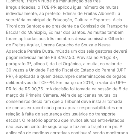
(Contran). rnEm virtude da manutenção das três
irregularidades, o TCE-PR aplicou igual número de multas,
individualmente, ao prefeito, Edimar de Freitas Albonetti; à
secretária municipal de Educação, Cultura e Esportes, Alcia
Tironi dos Santos; e ao presidente da Comissão de Transporte
Escolar do Município, Edimar dos Santos. As multas também
foram aplicadas aos três membros dessa comissão: Gilberto
de Freitas Aguiar, Lorena Capucho de Souza e Neusa
Aparecida Pereira Dutra. rnCada um dos seis gestores deverá
pagar individualmente R$ 8.167,50. Prevista no Artigo 87,
parágrafo 3º, alínea f, da Lei Orgânica, a multa, no valor de
30 vezes a Unidade Padrão Fiscal do Estado do Paraná (UPF-
PR), é aplicada a quem descumpre determinações de órgãos
deliberativos do TCE-PR. Em março de 2016, o valor da UPF-
PR foi de R$ 90,75. rnA decisão foi tomada na sessão de 8 de
março da Primeira Câmara. Além de aplicar as multas, os
conselheiros decidiram que o Tribunal deve instalar tomada
de contas extraordinária para apurar responsabilidades em
relação à falta de segurança dos usuários do transporte
escolar. O relatório apontou que muitos alunos entrevistados
não usavam cinto de segurança e faziam o trajeto em pé. A
aplicação de medidas corretivas continuará sendo monitorada