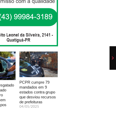
PCPR cumpre 79
esgatado
mandados em 9
xado
estados contra grupo
ro
que desviou recursos
a em
de prefeituras
mpos
04/05/2025