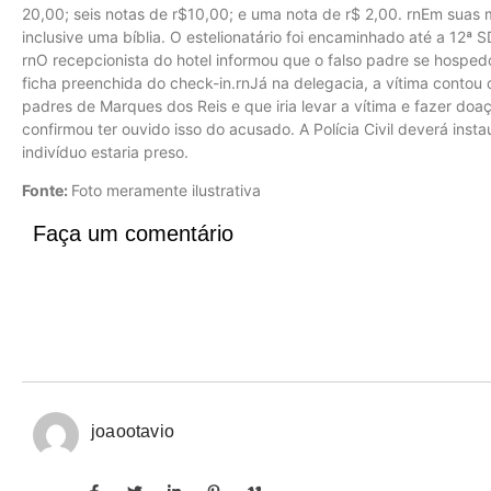
20,00; seis notas de r$10,00; e uma nota de r$ 2,00. rnEm suas m
inclusive uma bíblia. O estelionatário foi encaminhado até a 12ª
rnO recepcionista do hotel informou que o falso padre se hospedo
ficha preenchida do check-in.rnJá na delegacia, a vítima contou 
padres de Marques dos Reis e que iria levar a vítima e fazer doa
confirmou ter ouvido isso do acusado. A Polícia Civil deverá insta
indivíduo estaria preso.
Fonte:
Foto meramente ilustrativa
Faça um comentário
joaootavio