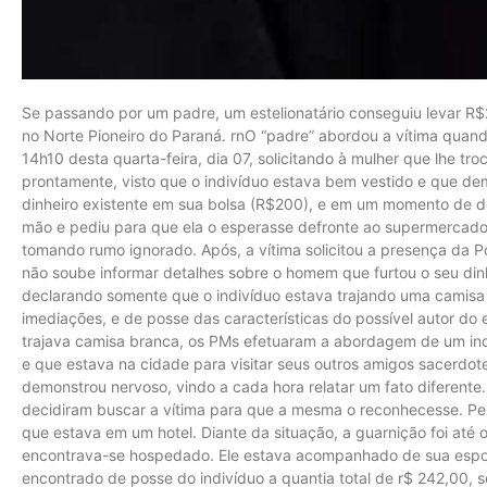
Se passando por um padre, um estelionatário conseguiu levar R
no Norte Pioneiro do Paraná. rnO “padre” abordou a vítima quando
14h10 desta quarta-feira, dia 07, solicitando à mulher que lhe tr
prontamente, visto que o indivíduo estava bem vestido e que de
dinheiro existente em sua bolsa (R$200), e em um momento de des
mão e pediu para que ela o esperasse defronte ao supermercado Su
tomando rumo ignorado. Após, a vítima solicitou a presença da Pol
não soube informar detalhes sobre o homem que furtou o seu din
declarando somente que o indivíduo estava trajando uma camisa b
imediações, e de posse das características do possível autor do
trajava camisa branca, os PMs efetuaram a abordagem de um indi
e que estava na cidade para visitar seus outros amigos sacerdot
demonstrou nervoso, vindo a cada hora relatar um fato diferente.
decidiram buscar a vítima para que a mesma o reconhecesse. P
que estava em um hotel. Diante da situação, a guarnição foi até 
encontrava-se hospedado. Ele estava acompanhado de sua esposa
encontrado de posse do indivíduo a quantia total de r$ 242,00, 