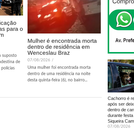
icação
as para o
em
Mulher é encontrada morta
dentro de residência em
Wenceslau Braz
m suposto
07/08/2026
/
ndestina de
Uma mulher foi encontrada morta
polícias
dentro de uma residência na noite
desta quinta-feira (6), no bairro...
Cachorro é r
após ser dei
dentro de car
durante fest
Siqueira Ca
07/08/2026