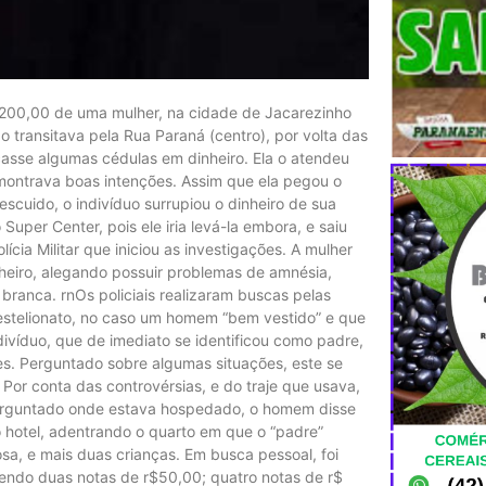
$200,00 de uma mulher, na cidade de Jacarezinho
 transitava pela Rua Paraná (centro), por volta das
ocasse algumas cédulas em dinheiro. Ela o atendeu
montrava boas intenções. Assim que ela pegou o
cuido, o indivíduo surrupiou o dinheiro de sua
per Center, pois ele iria levá-la embora, e saiu
ícia Militar que iniciou as investigações. A mulher
heiro, alegando possuir problemas de amnésia,
ranca. rnOs policiais realizaram buscas pelas
 estelionato, no caso um homem “bem vestido” e que
víduo, que de imediato se identificou como padre,
es. Perguntado sobre algumas situações, este se
 Por conta das controvérsias, e do traje que usava,
erguntado onde estava hospedado, o homem disse
o hotel, adentrando o quarto em que o “padre”
, e mais duas crianças. Em busca pessoal, foi
sendo duas notas de r$50,00; quatro notas de r$