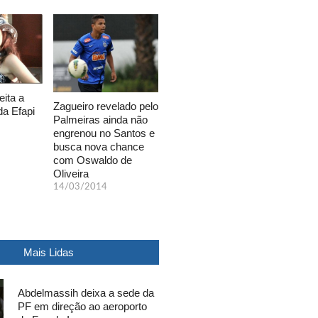
eita a
Zagueiro revelado pelo
da Efapi
Palmeiras ainda não
engrenou no Santos e
busca nova chance
com Oswaldo de
Oliveira
14/03/2014
Mais Lidas
Abdelmassih deixa a sede da
PF em direção ao aeroporto