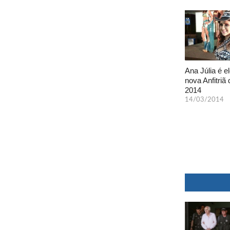
Ana Júlia é el
nova Anfitriã 
2014
14/03/2014