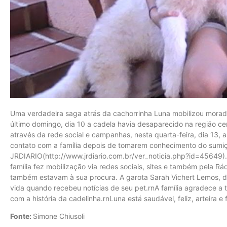
Uma verdadeira saga atrás da cachorrinha Luna mobilizou morado
último domingo, dia 10 a cadela havia desaparecido na região cen
através da rede social e campanhas, nesta quarta-feira, dia 13
contato com a família depois de tomarem conhecimento do sumiço
JRDIARIO(http://www.jrdiario.com.br/ver_noticia.php?id=45649).
família fez mobilização via redes sociais, sites e também pela Rá
também estavam à sua procura. A garota Sarah Vichert Lemos, de
vida quando recebeu notícias de seu pet.rnA família agradece 
com a história da cadelinha.rnLuna está saudável, feliz, arteira e
Fonte:
Simone Chiusoli