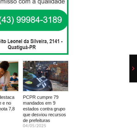
PCPR cumpre 79
destaca
mandados em 9
e e no
estados contra grupo
ota 7,8
que desviou recursos
de prefeituras
04/05/2025