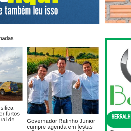
onadas
sifica
r furtos
ral de
Governador Ratinho Junior
cumpre agenda em festas