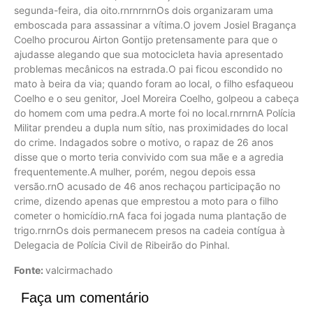
segunda-feira, dia oito.rnrnrnrnOs dois organizaram uma
emboscada para assassinar a vítima.O jovem Josiel Bragança
Coelho procurou Airton Gontijo pretensamente para que o
ajudasse alegando que sua motocicleta havia apresentado
problemas mecânicos na estrada.O pai ficou escondido no
mato à beira da via; quando foram ao local, o filho esfaqueou
Coelho e o seu genitor, Joel Moreira Coelho, golpeou a cabeça
do homem com uma pedra.A morte foi no local.rnrnrnA Polícia
Militar prendeu a dupla num sítio, nas proximidades do local
do crime. Indagados sobre o motivo, o rapaz de 26 anos
disse que o morto teria convivido com sua mãe e a agredia
frequentemente.A mulher, porém, negou depois essa
versão.rnO acusado de 46 anos rechaçou participação no
crime, dizendo apenas que emprestou a moto para o filho
cometer o homicídio.rnA faca foi jogada numa plantação de
trigo.rnrnOs dois permanecem presos na cadeia contígua à
Delegacia de Polícia Civil de Ribeirão do Pinhal.
Fonte:
valcirmachado
Faça um comentário