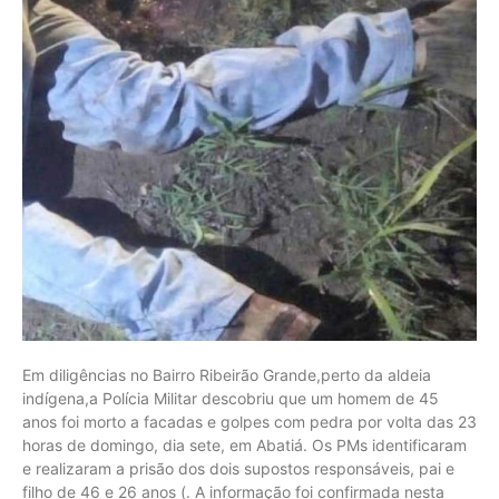
Em diligências no Bairro Ribeirão Grande,perto da aldeia
indígena,a Polícia Militar descobriu que um homem de 45
anos foi morto a facadas e golpes com pedra por volta das 23
horas de domingo, dia sete, em Abatiá. Os PMs identificaram
e realizaram a prisão dos dois supostos responsáveis, pai e
filho de 46 e 26 anos (. A informação foi confirmada nesta