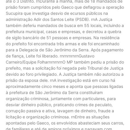
até o 3 Distrito. rnDurante a manhã, mais de 18 mandados de
prisão foram cumpridos pelo Gaeco que deflagrou a operação
Sucupira que investiga desvio de ecursos públicos na
administração Adir dos Santos Leite (PSDB). rnA Justiça
também deferiu mandados de busca em 55 locais, incluindo a
prefeitura municipal, casas e empresas, e decretou a quebra
de sigilo bancário de 51 pessoas e empresas. Na residência
do prefeito foi encontrada três armas e ele foi encaminhado
para a Delegacia de São Jerônimo da Serra. Após pagamento
de fiança, Leite foi liberado. rnrnrnrnrnGustavo
Carneiro/Equipe FolharnrnrnrnO MP também pediu a prisão do
prefeito, mas a solicitação foi negada pelo Tribunal de Justiça
devido ao foro privilegiado. A Justiça também não autorizou a
prisão da esposa dele. rnA investigação está em curso há
aproximadamente cinco meses e aponta que pessoas ligadas
à prefeitura de São Jerônimo da Serra constituíram
organização criminosa, juntamente com particulares, para
desviar dinheiro público, praticando crimes de peculato,
corrupção passiva e ativa, lavagem de dinheiro, fraude a
licitação e organização criminosa. rnEntre as situações
apontadas pelo Gaeco, os envolvidos abasteciam seus carros,
de familiares e até de amigos próximos e pagavam com