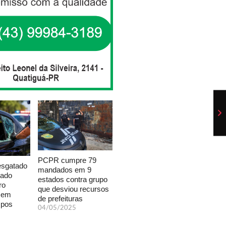
PCPR cumpre 79
esgatado
mandados em 9
xado
estados contra grupo
ro
que desviou recursos
a em
de prefeituras
mpos
04/05/2025