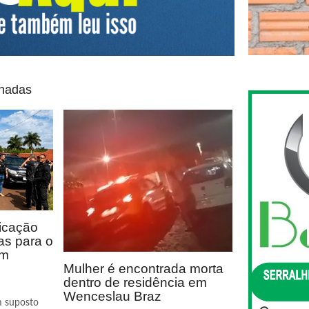
onadas
icação
as para o
em
Mulher é encontrada morta
dentro de residência em
Wenceslau Braz
m suposto