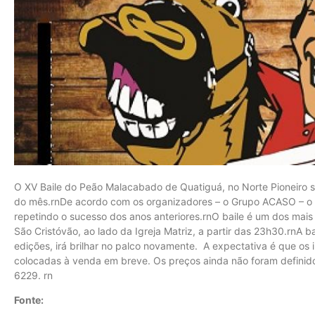
O XV Baile do Peão Malacabado de Quatiguá, no Norte Pioneiro s
do mês.rnDe acordo com os organizadores – o Grupo ACASO – o 
repetindo o sucesso dos anos anteriores.rnO baile é um dos mais t
São Cristóvão, ao lado da Igreja Matriz, a partir das 23h30.rnA
edições, irá brilhar no palco novamente. A expectativa é que os
colocadas à venda em breve. Os preços ainda não foram definid
6229. rn
Fonte: