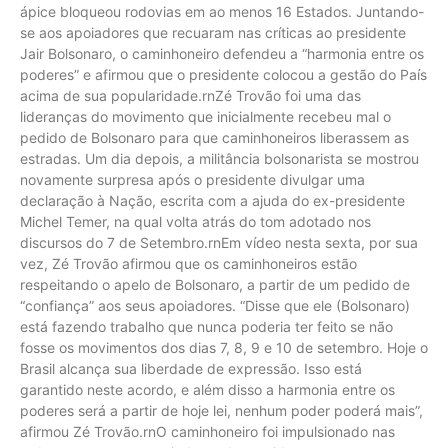
ápice bloqueou rodovias em ao menos 16 Estados. Juntando-
se aos apoiadores que recuaram nas críticas ao presidente
Jair Bolsonaro, o caminhoneiro defendeu a “harmonia entre os
poderes” e afirmou que o presidente colocou a gestão do País
acima de sua popularidade.rnZé Trovão foi uma das
lideranças do movimento que inicialmente recebeu mal o
pedido de Bolsonaro para que caminhoneiros liberassem as
estradas. Um dia depois, a militância bolsonarista se mostrou
novamente surpresa após o presidente divulgar uma
declaração à Nação, escrita com a ajuda do ex-presidente
Michel Temer, na qual volta atrás do tom adotado nos
discursos do 7 de Setembro.rnEm vídeo nesta sexta, por sua
vez, Zé Trovão afirmou que os caminhoneiros estão
respeitando o apelo de Bolsonaro, a partir de um pedido de
“confiança” aos seus apoiadores. “Disse que ele (Bolsonaro)
está fazendo trabalho que nunca poderia ter feito se não
fosse os movimentos dos dias 7, 8, 9 e 10 de setembro. Hoje o
Brasil alcança sua liberdade de expressão. Isso está
garantido neste acordo, e além disso a harmonia entre os
poderes será a partir de hoje lei, nenhum poder poderá mais”,
afirmou Zé Trovão.rnO caminhoneiro foi impulsionado nas