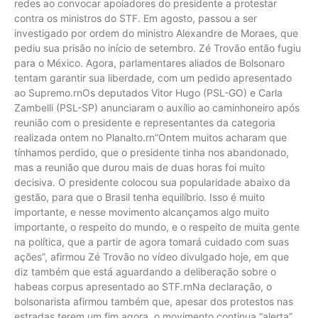
redes ao convocar apoiadores do presidente a protestar
contra os ministros do STF. Em agosto, passou a ser
investigado por ordem do ministro Alexandre de Moraes, que
pediu sua prisão no início de setembro. Zé Trovão então fugiu
para o México. Agora, parlamentares aliados de Bolsonaro
tentam garantir sua liberdade, com um pedido apresentado
ao Supremo.rnOs deputados Vitor Hugo (PSL-GO) e Carla
Zambelli (PSL-SP) anunciaram o auxílio ao caminhoneiro após
reunião com o presidente e representantes da categoria
realizada ontem no Planalto.rn”Ontem muitos acharam que
tínhamos perdido, que o presidente tinha nos abandonado,
mas a reunião que durou mais de duas horas foi muito
decisiva. O presidente colocou sua popularidade abaixo da
gestão, para que o Brasil tenha equilíbrio. Isso é muito
importante, e nesse movimento alcançamos algo muito
importante, o respeito do mundo, e o respeito de muita gente
na política, que a partir de agora tomará cuidado com suas
ações”, afirmou Zé Trovão no vídeo divulgado hoje, em que
diz também que está aguardando a deliberação sobre o
habeas corpus apresentado ao STF.rnNa declaração, o
bolsonarista afirmou também que, apesar dos protestos nas
estradas terem um fim agora, o movimento continua “alerta”.