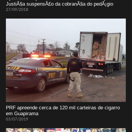
JustiÃ§a suspensÃ£o da cobranÃ§a do pedÃ¡gio
27/09/2018
PRF apreende cerca de 120 mil carteiras de cigarro
em Guapirama
03/07/2019