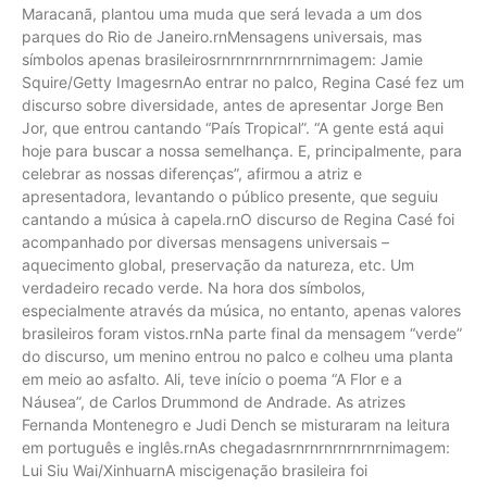
Maracanã, plantou uma muda que será levada a um dos
parques do Rio de Janeiro.rnMensagens universais, mas
símbolos apenas brasileirosrnrnrnrnrnrnrnimagem: Jamie
Squire/Getty ImagesrnAo entrar no palco, Regina Casé fez um
discurso sobre diversidade, antes de apresentar Jorge Ben
Jor, que entrou cantando “País Tropical”. “A gente está aqui
hoje para buscar a nossa semelhança. E, principalmente, para
celebrar as nossas diferenças”, afirmou a atriz e
apresentadora, levantando o público presente, que seguiu
cantando a música à capela.rnO discurso de Regina Casé foi
acompanhado por diversas mensagens universais –
aquecimento global, preservação da natureza, etc. Um
verdadeiro recado verde. Na hora dos símbolos,
especialmente através da música, no entanto, apenas valores
brasileiros foram vistos.rnNa parte final da mensagem “verde”
do discurso, um menino entrou no palco e colheu uma planta
em meio ao asfalto. Ali, teve início o poema “A Flor e a
Náusea”, de Carlos Drummond de Andrade. As atrizes
Fernanda Montenegro e Judi Dench se misturaram na leitura
em português e inglês.rnAs chegadasrnrnrnrnrnrnrnimagem:
Lui Siu Wai/XinhuarnA miscigenação brasileira foi