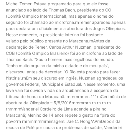
Michel Temer. Estava programado para que ele fosse
anunciado ao lado de Thomas Bach, presidente do COI
(Comitê Olímpico Internacional), mas apenas o nome do
segundo foi chamado ao microfone.rnTemer apareceu apenas
para declararam oficialmente a abertura dos Jogos Olímpicos.
Nesse momento, o presidente interino foi bastante
vaiado pelo público presente no Maracana.rnAntes da
declaração de Temer, Carlos Arthur Nuzman, presidente do
COB (Comitê Olímpico Brasileiro) foi ao microfone ao lado de
Thomas Bach. “Sou o homem mais orgulhoso do mundo.
Tenho muito orgulho da minha cidade e do meu país”,
discursou, antes de decretar: “O Rio está pronto para fazer
história”.rnEm seu discurso em inglês, Nuzman agradeceu os
governos Federal, Municipal e Estadual. Nesse momento, uma
leve vaia foi ouvida vinda da arquibancada à esquerda da
tribuna de honra do Maracanã. rnrnrnrnrnrn 111rnCerimônia de
abertura da Olimpíada – 5/8/2016rnrnrnrnrn rn rn rn rn
rnrnrnrnVanderlei Cordeiro de Lima acende a pira no
Maracanã; Menino de 14 anos repete o gesto na “pira do
povo”rn rnrnrnrnrnrnrnimagem: Jae C. Hong/APrnDepois da
recusa de Pelé por causa de problemas de saúde, Vanderlei