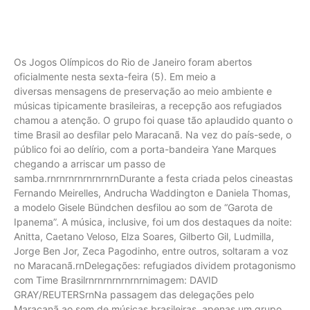
Os Jogos Olímpicos do Rio de Janeiro foram abertos
oficialmente nesta sexta-feira (5). Em meio a
diversas mensagens de preservação ao meio ambiente e
músicas tipicamente brasileiras, a recepção aos refugiados
chamou a atenção. O grupo foi quase tão aplaudido quanto o
time Brasil ao desfilar pelo Maracanã. Na vez do país-sede, o
público foi ao delírio, com a porta-bandeira Yane Marques
chegando a arriscar um passo de
samba.rnrnrnrnrnrnrnrnDurante a festa criada pelos cineastas
Fernando Meirelles, Andrucha Waddington e Daniela Thomas,
a modelo Gisele Bündchen desfilou ao som de “Garota de
Ipanema”. A música, inclusive, foi um dos destaques da noite:
Anitta, Caetano Veloso, Elza Soares, Gilberto Gil, Ludmilla,
Jorge Ben Jor, Zeca Pagodinho, entre outros, soltaram a voz
no Maracanã.rnDelegações: refugiados dividem protagonismo
com Time Brasilrnrnrnrnrnrnrnimagem: DAVID
GRAY/REUTERSrnNa passagem das delegações pelo
Maracanã ao som de músicas brasileiras, apenas um grupo