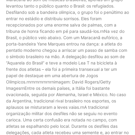
levantou tanto o público quanto o Brasil: os refugiados.
Desfilando sob a bandeira olímpica, o grupo foi o penúltimo ao
entrar no estádio e distribuiu sorrisos. Eles foram
recepcionados por uma enorme salva de palmas, com a
tribuna de honra ficando em pé para saudá-los.rnNa vez do
Brasil, o público veio abaixo. Com um Maracanã eufórico, a
porta-bandeira Yane Marques entrou na dança: a atleta do
pentatlo moderno chegou a arriscar um passo de samba com
o símbolo brasileiro na mão. A delegação desfilou ao som de
“Aquarela do Brasil” e teve a modelo Lea T na bicicleta à
frente dos atletas – ela foi a primeira transexual a ter um
papel de destaque em uma abertura de Jogos
Olímpicos.rnrnrnrnrnrnrnimagem: David Rogers/Getty
ImagesrnEntre os demais países, a Itália foi bastante
ovacionada, seguida por Alemanha, Israel e México. No caso
da Argentina, tradicional rival brasileiro nos esportes, os
aplausos se misturaram a leves vaias.rnA tradicional
organização militar dos desfiles não se seguiu no evento
carioca. Uma certa confusão era notada no campo, com
atletas se espalhando pelo local. Durante os desfiles das
delegações, cada atleta recebeu uma semente e, ao entrar no