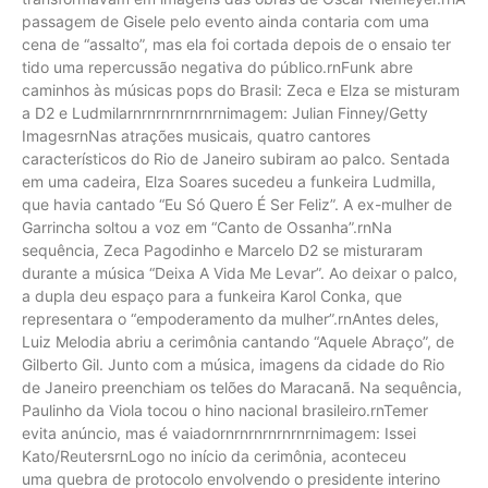
passagem de Gisele pelo evento ainda contaria com uma
cena de “assalto”, mas ela foi cortada depois de o ensaio ter
tido uma repercussão negativa do público.rnFunk abre
caminhos às músicas pops do Brasil: Zeca e Elza se misturam
a D2 e Ludmilarnrnrnrnrnrnrnimagem: Julian Finney/Getty
ImagesrnNas atrações musicais, quatro cantores
característicos do Rio de Janeiro subiram ao palco. Sentada
em uma cadeira, Elza Soares sucedeu a funkeira Ludmilla,
que havia cantado “Eu Só Quero É Ser Feliz”. A ex-mulher de
Garrincha soltou a voz em “Canto de Ossanha”.rnNa
sequência, Zeca Pagodinho e Marcelo D2 se misturaram
durante a música “Deixa A Vida Me Levar”. Ao deixar o palco,
a dupla deu espaço para a funkeira Karol Conka, que
representara o “empoderamento da mulher”.rnAntes deles,
Luiz Melodia abriu a cerimônia cantando “Aquele Abraço”, de
Gilberto Gil. Junto com a música, imagens da cidade do Rio
de Janeiro preenchiam os telões do Maracanã. Na sequência,
Paulinho da Viola tocou o hino nacional brasileiro.rnTemer
evita anúncio, mas é vaiadornrnrnrnrnrnrnimagem: Issei
Kato/ReutersrnLogo no início da cerimônia, aconteceu
uma quebra de protocolo envolvendo o presidente interino