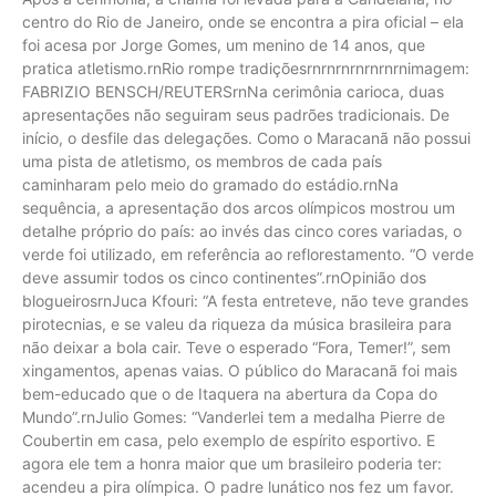
centro do Rio de Janeiro, onde se encontra a pira oficial – ela
foi acesa por Jorge Gomes, um menino de 14 anos, que
pratica atletismo.rnRio rompe tradiçõesrnrnrnrnrnrnrnimagem:
FABRIZIO BENSCH/REUTERSrnNa cerimônia carioca, duas
apresentações não seguiram seus padrões tradicionais. De
início, o desfile das delegações. Como o Maracanã não possui
uma pista de atletismo, os membros de cada país
caminharam pelo meio do gramado do estádio.rnNa
sequência, a apresentação dos arcos olímpicos mostrou um
detalhe próprio do país: ao invés das cinco cores variadas, o
verde foi utilizado, em referência ao reflorestamento. “O verde
deve assumir todos os cinco continentes”.rnOpinião dos
blogueirosrnJuca Kfouri: “A festa entreteve, não teve grandes
pirotecnias, e se valeu da riqueza da música brasileira para
não deixar a bola cair. Teve o esperado “Fora, Temer!”, sem
xingamentos, apenas vaias. O público do Maracanã foi mais
bem-educado que o de Itaquera na abertura da Copa do
Mundo”.rnJulio Gomes: “Vanderlei tem a medalha Pierre de
Coubertin em casa, pelo exemplo de espírito esportivo. E
agora ele tem a honra maior que um brasileiro poderia ter:
acendeu a pira olímpica. O padre lunático nos fez um favor.