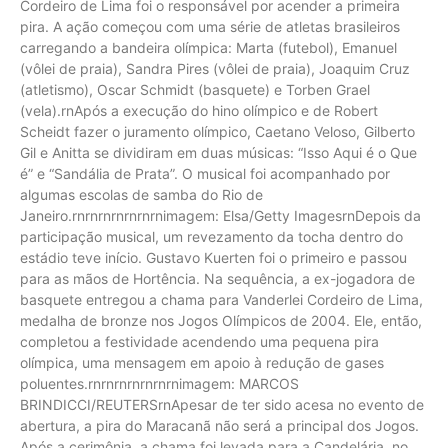
Cordeiro de Lima foi o responsável por acender a primeira
pira. A ação começou com uma série de atletas brasileiros
carregando a bandeira olímpica: Marta (futebol), Emanuel
(vôlei de praia), Sandra Pires (vôlei de praia), Joaquim Cruz
(atletismo), Oscar Schmidt (basquete) e Torben Grael
(vela).rnApós a execução do hino olímpico e de Robert
Scheidt fazer o juramento olímpico, Caetano Veloso, Gilberto
Gil e Anitta se dividiram em duas músicas: “Isso Aqui é o Que
é” e “Sandália de Prata”. O musical foi acompanhado por
algumas escolas de samba do Rio de
Janeiro.rnrnrnrnrnrnrnimagem: Elsa/Getty ImagesrnDepois da
participação musical, um revezamento da tocha dentro do
estádio teve início. Gustavo Kuerten foi o primeiro e passou
para as mãos de Hortência. Na sequência, a ex-jogadora de
basquete entregou a chama para Vanderlei Cordeiro de Lima,
medalha de bronze nos Jogos Olímpicos de 2004. Ele, então,
completou a festividade acendendo uma pequena pira
olímpica, uma mensagem em apoio à redução de gases
poluentes.rnrnrnrnrnrnrnimagem: MARCOS
BRINDICCI/REUTERSrnApesar de ter sido acesa no evento de
abertura, a pira do Maracanã não será a principal dos Jogos.
Após a cerimônia, a chama foi levada para a Candelária, no