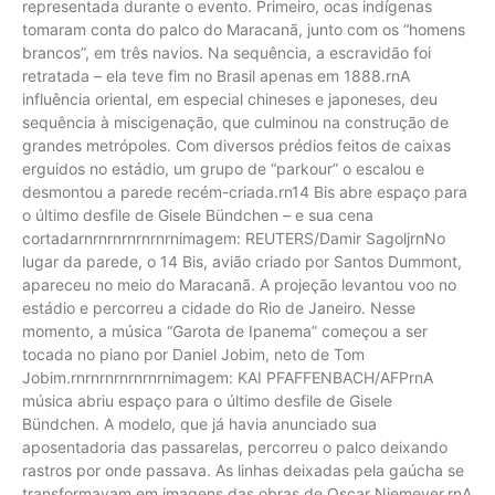
representada durante o evento. Primeiro, ocas indígenas
tomaram conta do palco do Maracanã, junto com os “homens
brancos”, em três navios. Na sequência, a escravidão foi
retratada – ela teve fim no Brasil apenas em 1888.rnA
influência oriental, em especial chineses e japoneses, deu
sequência à miscigenação, que culminou na construção de
grandes metrópoles. Com diversos prédios feitos de caixas
erguidos no estádio, um grupo de “parkour” o escalou e
desmontou a parede recém-criada.rn14 Bis abre espaço para
o último desfile de Gisele Bündchen – e sua cena
cortadarnrnrnrnrnrnrnimagem: REUTERS/Damir SagoljrnNo
lugar da parede, o 14 Bis, avião criado por Santos Dummont,
apareceu no meio do Maracanã. A projeção levantou voo no
estádio e percorreu a cidade do Rio de Janeiro. Nesse
momento, a música “Garota de Ipanema” começou a ser
tocada no piano por Daniel Jobim, neto de Tom
Jobim.rnrnrnrnrnrnrnimagem: KAI PFAFFENBACH/AFPrnA
música abriu espaço para o último desfile de Gisele
Bündchen. A modelo, que já havia anunciado sua
aposentadoria das passarelas, percorreu o palco deixando
rastros por onde passava. As linhas deixadas pela gaúcha se
transformavam em imagens das obras de Oscar Niemeyer.rnA