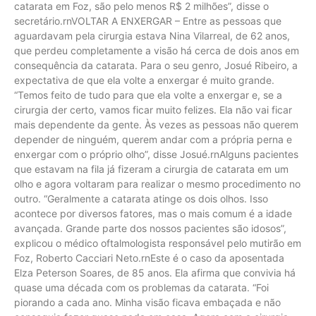
catarata em Foz, são pelo menos R$ 2 milhões”, disse o
secretário.rnVOLTAR A ENXERGAR – Entre as pessoas que
aguardavam pela cirurgia estava Nina Vilarreal, de 62 anos,
que perdeu completamente a visão há cerca de dois anos em
consequência da catarata. Para o seu genro, Josué Ribeiro, a
expectativa de que ela volte a enxergar é muito grande.
“Temos feito de tudo para que ela volte a enxergar e, se a
cirurgia der certo, vamos ficar muito felizes. Ela não vai ficar
mais dependente da gente. Às vezes as pessoas não querem
depender de ninguém, querem andar com a própria perna e
enxergar com o próprio olho”, disse Josué.rnAlguns pacientes
que estavam na fila já fizeram a cirurgia de catarata em um
olho e agora voltaram para realizar o mesmo procedimento no
outro. “Geralmente a catarata atinge os dois olhos. Isso
acontece por diversos fatores, mas o mais comum é a idade
avançada. Grande parte dos nossos pacientes são idosos”,
explicou o médico oftalmologista responsável pelo mutirão em
Foz, Roberto Cacciari Neto.rnEste é o caso da aposentada
Elza Peterson Soares, de 85 anos. Ela afirma que convivia há
quase uma década com os problemas da catarata. “Foi
piorando a cada ano. Minha visão ficava embaçada e não