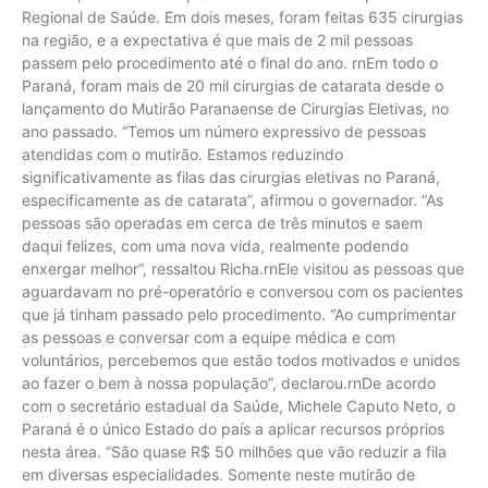
Regional de Saúde. Em dois meses, foram feitas 635 cirurgias
na região, e a expectativa é que mais de 2 mil pessoas
passem pelo procedimento até o final do ano. rnEm todo o
Paraná, foram mais de 20 mil cirurgias de catarata desde o
lançamento do Mutirão Paranaense de Cirurgias Eletivas, no
ano passado. “Temos um número expressivo de pessoas
atendidas com o mutirão. Estamos reduzindo
significativamente as filas das cirurgias eletivas no Paraná,
especificamente as de catarata”, afirmou o governador. “As
pessoas são operadas em cerca de três minutos e saem
daqui felizes, com uma nova vida, realmente podendo
enxergar melhor”, ressaltou Richa.rnEle visitou as pessoas que
aguardavam no pré-operatório e conversou com os pacientes
que já tinham passado pelo procedimento. “Ao cumprimentar
as pessoas e conversar com a equipe médica e com
voluntários, percebemos que estão todos motivados e unidos
ao fazer o bem à nossa população”, declarou.rnDe acordo
com o secretário estadual da Saúde, Michele Caputo Neto, o
Paraná é o único Estado do país a aplicar recursos próprios
nesta área. “São quase R$ 50 milhões que vão reduzir a fila
em diversas especialidades. Somente neste mutirão de