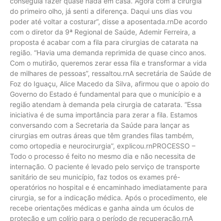
conseguia fazer quase nada em casa. Agora com a cirurgia
do primeiro olho, já senti a diferença. Daqui uns dias vou
poder até voltar a costurar”, disse a aposentada.rnDe acordo
com o diretor da 9ª Regional de Saúde, Ademir Ferreira, a
proposta é acabar com a fila para cirurgias de catarata na
região. “Havia uma demanda reprimida de quase cinco anos.
Com o mutirão, queremos zerar essa fila e transformar a vida
de milhares de pessoas”, ressaltou.rnA secretária de Saúde de
Foz do Iguaçu, Alice Macedo da Silva, afirmou que o apoio do
Governo do Estado é fundamental para que o município e a
região atendam à demanda pela cirurgia de catarata. “Essa
iniciativa é de suma importância para zerar a fila. Estamos
conversando com a Secretaria da Saúde para lançar as
cirurgias em outras áreas que têm grandes filas também,
como ortopedia e neurocirurgia”, explicou.rnPROCESSO –
Todo o processo é feito no mesmo dia e não necessita de
internação. O paciente é levado pelo serviço de transporte
sanitário de seu município, faz todos os exames pré-
operatórios no hospital e é encaminhado imediatamente para
cirurgia, se for a indicação médica. Após o procedimento, ele
recebe orientações médicas e ganha ainda um óculos de
proteção e um colírio para o período de recuperação.rnA