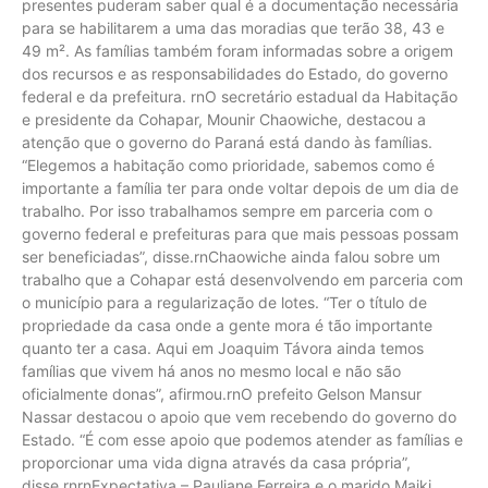
presentes puderam saber qual é a documentação necessária
para se habilitarem a uma das moradias que terão 38, 43 e
49 m². As famílias também foram informadas sobre a origem
dos recursos e as responsabilidades do Estado, do governo
federal e da prefeitura. rnO secretário estadual da Habitação
e presidente da Cohapar, Mounir Chaowiche, destacou a
atenção que o governo do Paraná está dando às famílias.
“Elegemos a habitação como prioridade, sabemos como é
importante a família ter para onde voltar depois de um dia de
trabalho. Por isso trabalhamos sempre em parceria com o
governo federal e prefeituras para que mais pessoas possam
ser beneficiadas”, disse.rnChaowiche ainda falou sobre um
trabalho que a Cohapar está desenvolvendo em parceria com
o município para a regularização de lotes. “Ter o título de
propriedade da casa onde a gente mora é tão importante
quanto ter a casa. Aqui em Joaquim Távora ainda temos
famílias que vivem há anos no mesmo local e não são
oficialmente donas”, afirmou.rnO prefeito Gelson Mansur
Nassar destacou o apoio que vem recebendo do governo do
Estado. “É com esse apoio que podemos atender as famílias e
proporcionar uma vida digna através da casa própria”,
disse.rnrnExpectativa – Pauliane Ferreira e o marido Maiki