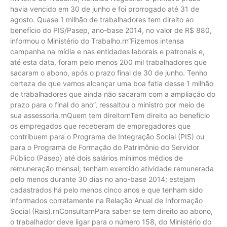
havia vencido em 30 de junho e foi prorrogado até 31 de
agosto. Quase 1 milhão de trabalhadores tem direito ao
benefício do PIS/Pasep, ano-base 2014, no valor de R$ 880,
informou o Ministério do Trabalho.rn“Fizemos intensa
campanha na mídia e nas entidades laborais e patronais e,
até esta data, foram pelo menos 200 mil trabalhadores que
sacaram o abono, após o prazo final de 30 de junho. Tenho
certeza de que vamos alcançar uma boa fatia desse 1 milhão
de trabalhadores que ainda não sacaram com a ampliação do
prazo para o final do ano”, ressaltou o ministro por meio de
sua assessoria.rnQuem tem direitornTem direito ao benefício
os empregados que receberam de empregadores que
contribuem para o Programa de Integração Social (PIS) ou
para o Programa de Formação do Patrimônio do Servidor
Público (Pasep) até dois salários mínimos médios de
remuneração mensal; tenham exercido atividade remunerada
pelo menos durante 30 dias no ano-base 2014; estejam
cadastrados há pelo menos cinco anos e que tenham sido
informados corretamente na Relação Anual de Informação
Social (Rais).rnConsultarnPara saber se tem direito ao abono,
o trabalhador deve ligar para o número 158, do Ministério do