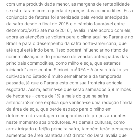
com uma produtividade menor, as margens de rentabilidade
se estreitaram com a queda de preços das commodities. Essa
conjunção de fatores foi amenizada pela venda antecipada
da safra desde o final de 2015 e o câmbio favorável entre
dezembro/2015 até maio/2016”, avalia. rnDe acordo com ele,
agora as atenções se voltam para o clima aqui no Paraná e no
Brasil e para o desempenho da safra norte-americana, que
até aqui está indo bem. “Isso poderá influenciar no ritmo de
comercialização e do processo de vendas antecipadas das
principais commodities, como milho e soja, que estamos
iniciando” acrescentou Simioni. rnÁREA – A área a total a ser
cultivada no Estado é muito semelhante a da temporada
passada, já que o Paraná está com sua fronteira agrícola
esgotada. Assim, estima-se que serão semeados 5,9 milhões
de hectares – cerca de 1% a mais do que na safra
anterior.rnSimione explica que verifica-se uma redução tímida
da área de soja, que perde espaço para o milho em
detrimento da vantagem comparativa de preços atraentes
neste momento aos produtores. As demais culturas, como
arroz irrigado e feijão primeira safra, também terão pequenos
aumentos de área plantada.rnO diretor do Deral avalia que