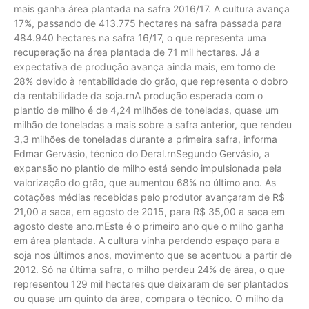
mais ganha área plantada na safra 2016/17. A cultura avança
17%, passando de 413.775 hectares na safra passada para
484.940 hectares na safra 16/17, o que representa uma
recuperação na área plantada de 71 mil hectares. Já a
expectativa de produção avança ainda mais, em torno de
28% devido à rentabilidade do grão, que representa o dobro
da rentabilidade da soja.rnA produção esperada com o
plantio de milho é de 4,24 milhões de toneladas, quase um
milhão de toneladas a mais sobre a safra anterior, que rendeu
3,3 milhões de toneladas durante a primeira safra, informa
Edmar Gervásio, técnico do Deral.rnSegundo Gervásio, a
expansão no plantio de milho está sendo impulsionada pela
valorização do grão, que aumentou 68% no último ano. As
cotações médias recebidas pelo produtor avançaram de R$
21,00 a saca, em agosto de 2015, para R$ 35,00 a saca em
agosto deste ano.rnEste é o primeiro ano que o milho ganha
em área plantada. A cultura vinha perdendo espaço para a
soja nos últimos anos, movimento que se acentuou a partir de
2012. Só na última safra, o milho perdeu 24% de área, o que
representou 129 mil hectares que deixaram de ser plantados
ou quase um quinto da área, compara o técnico. O milho da