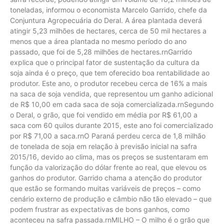
toneladas, informou o economista Marcelo Garrido, chefe da
Conjuntura Agropecuária do Deral. A área plantada deverá
atingir 5,23 milhões de hectares, cerca de 50 mil hectares a
menos que a área plantada no mesmo período do ano
passado, que foi de 5,28 milhões de hectares.rnGarrido
explica que o principal fator de sustentação da cultura da
soja ainda é o preço, que tem oferecido boa rentabilidade ao
produtor. Este ano, o produtor recebeu cerca de 16% a mais
na saca de soja vendida, que representou um ganho adicional
de R$ 10,00 em cada saca de soja comercializada.rnSegundo
o Deral, o grão, que foi vendido em média por R$ 61,00 a
saca com 60 quilos durante 2015, este ano foi comercializado
por R$ 71,00 a saca.rnO Paraná perdeu cerca de 1,8 milhão
de tonelada de soja em relação à previsão inicial na safra
2015/16, devido ao clima, mas os preços se sustentaram em
função da valorização do dólar frente ao real, que elevou os
ganhos do produtor. Garrido chama a atenção do produtor
que estão se formando muitas variáveis de preços – como
cenário externo de produção e câmbio não tão elevado – que
podem frustrar as expectativas de bons ganhos, como
aconteceu na safra passada.rnMILHO – O milho é o grão que