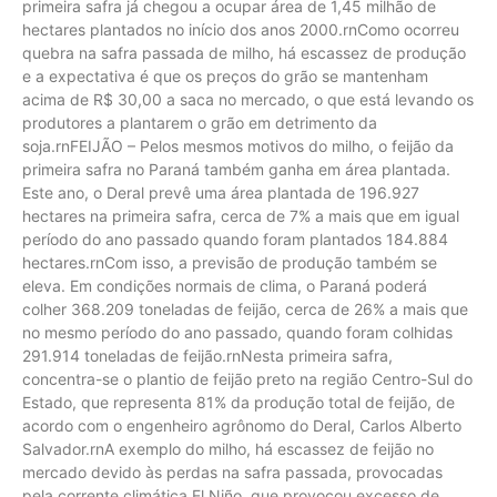
primeira safra já chegou a ocupar área de 1,45 milhão de
hectares plantados no início dos anos 2000.rnComo ocorreu
quebra na safra passada de milho, há escassez de produção
e a expectativa é que os preços do grão se mantenham
acima de R$ 30,00 a saca no mercado, o que está levando os
produtores a plantarem o grão em detrimento da
soja.rnFEIJÃO – Pelos mesmos motivos do milho, o feijão da
primeira safra no Paraná também ganha em área plantada.
Este ano, o Deral prevê uma área plantada de 196.927
hectares na primeira safra, cerca de 7% a mais que em igual
período do ano passado quando foram plantados 184.884
hectares.rnCom isso, a previsão de produção também se
eleva. Em condições normais de clima, o Paraná poderá
colher 368.209 toneladas de feijão, cerca de 26% a mais que
no mesmo período do ano passado, quando foram colhidas
291.914 toneladas de feijão.rnNesta primeira safra,
concentra-se o plantio de feijão preto na região Centro-Sul do
Estado, que representa 81% da produção total de feijão, de
acordo com o engenheiro agrônomo do Deral, Carlos Alberto
Salvador.rnA exemplo do milho, há escassez de feijão no
mercado devido às perdas na safra passada, provocadas
pela corrente climática El Niño, que provocou excesso de