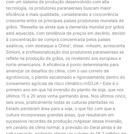
com um sistema de produção desenvolvido com alta
tecnologia, os produtores paranaenses buscam maior
eficiência e mais qualidade, considerando a concorrência
crescente entre os principais países produtores mundiais de
grãos. “Ressalta-se ainda que a demanda mundial por grãos
está aquecida, com tendência de preços em declínio, devido
à concentração de compra concentrada pelos países
asiáticos, com destaque a China”, disse. rnAssim, acrescenta
Simioni, a profissionalização dos produtores paranaenses se
reflete na produção de grãos, os nivelando aos europeus e
norte-americanos. A eficiência é ponto determinante para
amenizar os desafios do clima, com o uso correto de
agrotóxicos, o plantio escalonado e rigorosamente dentro do
zoneamento agrícola de risco climático.rnSOJA – Este é o
primeiro ano em que há inversão do plantio de soja, que nos
últimos 15 a 20 anos vinha ganhando área. Nos últimos cinco,
seis anos, praticamente todas as culturas plantadas no
Estado perderam área para a soja, o que fez com que a
cultura incorporasse grandes áreas, que resultaram em
sucessivos recordes de produção.rnApesar dessa inversão,
em cenário de clima normal, a previsão do Deral ainda é de
safra recorde, podendo atingir um volume de 18,2 milhões de