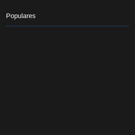
Populares
Moradora de Siqueira Campos morre em acidente
20/10/2019