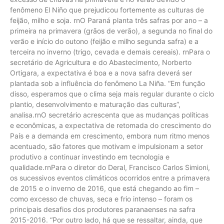
fenômeno El Niño que prejudicou fortemente as culturas de
feijão, milho e soja. rnO Paraná planta três safras por ano – a
primeira na primavera (grãos de verão), a segunda no final do
verão e início do outono (feijão e milho segunda safra) e a
terceira no inverno (trigo, cevada e demais cereais). rnPara o
secretário de Agricultura e do Abastecimento, Norberto
Ortigara, a expectativa é boa e a nova safra deverá ser
plantada sob a influência do fenômeno La Niña. “Em função
disso, esperamos que o clima seja mais regular durante o ciclo
plantio, desenvolvimento e maturação das culturas”,
analisa.rnO secretário acrescenta que as mudanças políticas
e econômicas, a expectativa de retomada do crescimento do
País e a demanda em crescimento, embora num ritmo menos
acentuado, são fatores que motivam e impulsionam a setor
produtivo a continuar investindo em tecnologia e
qualidade.rnPara o diretor do Deral, Francisco Carlos Simioni,
os sucessivos eventos climáticos ocorridos entre a primavera
de 2015 e o inverno de 2016, que está chegando ao fim –
como excesso de chuvas, seca e frio intenso – foram os
principais desafios dos produtores paranaenses na safra
2015-2016. “Por outro lado, há que se ressaltar, ainda, que