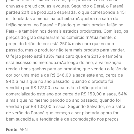
chuvas e prejudicou as lavouras. Segundo o Deral, o Paraná
perdeu 20% da produção esperada, o que corresponde a 151
mil toneladas a menos na colheita.rnA quebra na safra do
feijão ocorreu no Paraná – Estado que mais produz feijão no
País – e também nos demais estados produtores. Com isso, os
preços do grão dispararam no comércio.rnAtualmente, o
preço do feijão de cor está 250% mais caro que no ano
passado, mas o produtor não tem mais produto para vender.
O feijão preto está 133% mais caro que em 2015 e também
está escasso no mercado.rnAo longo do ano, a valorização
rendeu bons ganhos para ao produtor, que vendeu o feijão de
cor por uma média de R$ 246,00 a saca este ano, cerca de
94% a mais que no ano passado, quando o produto foi
vendido por R$ 127,00 a saca.rnJá o feijão preto foi
comercializado este ano por cerca de R$ 159,00 a saca, 54%
a mais que no mesmo período do ano passado, quando foi
vendido por R$ 103,00 a saca. Segundo Salvador, se a safra
de verão do Paraná que começa a ser plantada agora for
bem sucedida, a tendência é de acomodação nos preços.
Fonte:
AEN