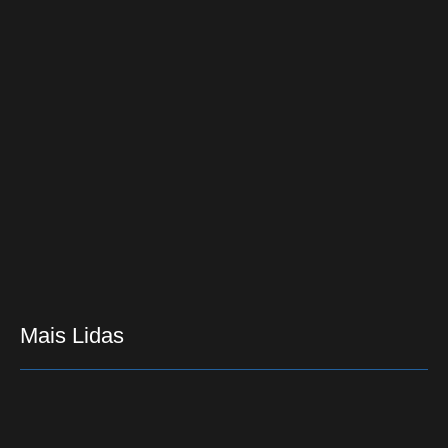
BBB 22: Gustavo alfineta Eliezer: “Vai ter problema
comigo”
27/03/2022
Proposta atual de reforma significará o fim da
Previdência, afirmam debatedores
05/08/2019
Mais Lidas