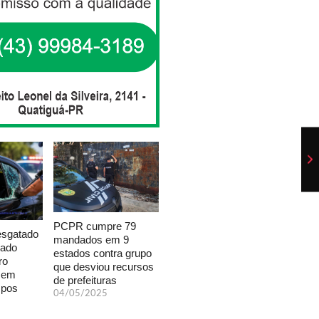
PCPR cumpre 79
esgatado
mandados em 9
xado
estados contra grupo
ro
que desviou recursos
a em
de prefeituras
mpos
04/05/2025