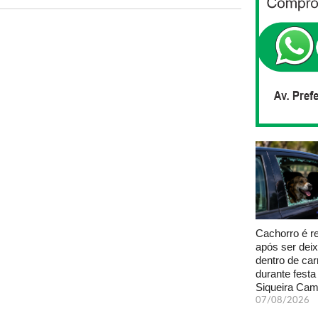
Cachorro é r
após ser dei
dentro de car
durante fest
Siqueira Ca
07/08/2026