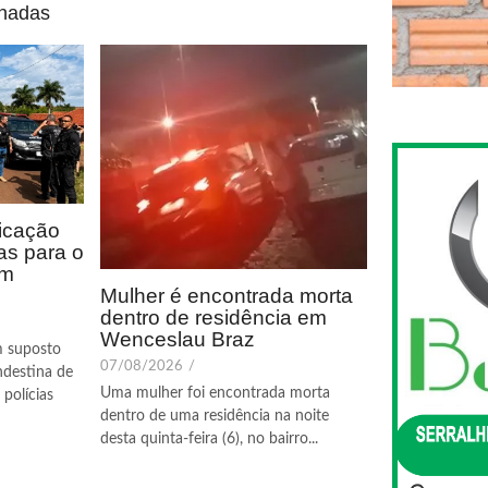
onadas
icação
as para o
em
Mulher é encontrada morta
dentro de residência em
Wenceslau Braz
m suposto
07/08/2026
/
ndestina de
Uma mulher foi encontrada morta
polícias
dentro de uma residência na noite
desta quinta-feira (6), no bairro...