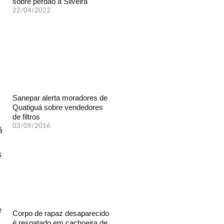
sobre perdão a Silveira
22/04/2022
Sanepar alerta moradores de
Quatiguá sobre vendedores
de filtros
03/09/2016
Corpo de rapaz desaparecido
é resgatado em cachoeira de