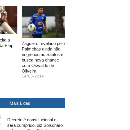
eita a
Zagueiro revelado pelo
da Efapi
Palmeiras ainda não
engrenou no Santos e
busca nova chance
com Oswaldo de
Oliveira
14/03/2014
Mais Lidas
Decreto é constitucional e
será cumprido, diz Bolsonaro