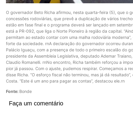
O governador Beto Richa afirmou, nesta quarta-feira (5), que o
concessões rodoviárias, que prevê a duplicação de vários trecho
estão em fase final e o programa deverá ser lançado em setembr
está a PR-092, que liga o Norte Pioneiro à região da capital. “Ai
permitam ao estado contar com uma malha rodoviária moderna”, 
forte da sociedade. rnA declaração do governador ocorreu durant
Palácio Iguaçu, com a presença de todo o primeiro escalão do g
presidente da Assembleia Legislativa, deputado Ademar Traiano, e
Claudio Romanelli. rnNo encontro, Richa também reforçou a import
pior já passou. Com o ajuste, pudemos respirar. Começamos a rec
disse Richa. “O esforço fiscal não terminou, mas já dá resultado
Costa. “Este é um ano para pagar as contas”, destacou ele.rn
Fonte:
Bonde
Faça um comentário