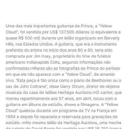
Uma das mais importantes guitarras de Prince, a “Yellow
Cloud”, foi vendida por US$ 137.500 dólares (o equivalente a
quase R$ 500 mil) durante um leilão organizado em Berverly
Hills, nos Estados Unidos. A guitarra, que era o instrumento
preferido do artista no início dos anos 80 e 90, teria sido
comprada por Jim Irsay, proprietário do time de futebol
americano Indianapolis Colts, segundo informações não
confirmadas.rnRaras são as fotografias de Prince do período
em que ele não aparece com a “Yellow Cloud”, de amarelo
vivo. “Esta peça é tão única como o piano de Beethoven ou o
sax de John Coltrane”, disse Garry Shrum, diretor de objetos
musicais da casa de leilões Heritage Auctions.rnO cantor, que
morreu repentinamente aos 57 anos, em abril, tocou com a
guitarra em álbuns de estúdio, shows e filmagens. A “Yellow
Cloud” quebrou durante um programa de TV na França em
1994 e depois foi reparada e reservada para gravações de
estúdio. rnNo mesmo leilão da Heritage Auctions, uma mecha
de cabelo de David Bowie foi vendida por US$ 18.750 (cerca