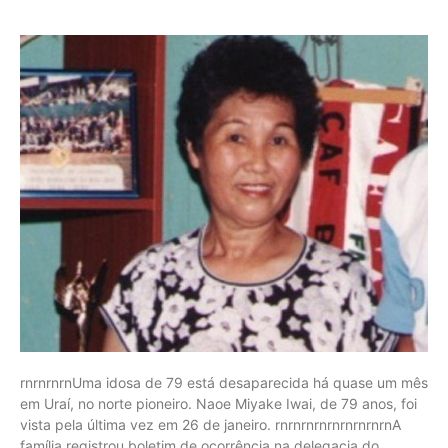
rnrnrnrnUma idosa de 79 está desaparecida há quase um mês
em Uraí, no norte pioneiro. Naoe Miyake Iwai, de 79 anos, foi
vista pela última vez em 26 de janeiro. rnrnrnrnrnrnrnrnrnA
família registrou boletim de ocorrência na delegacia do