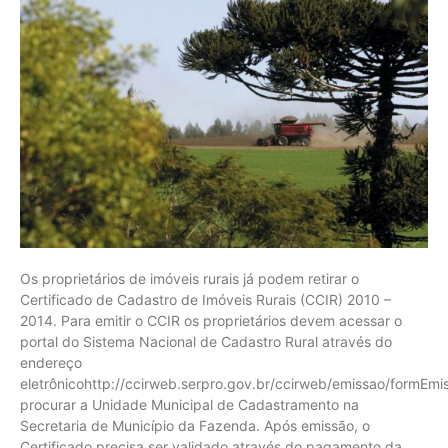
Os proprietários de imóveis rurais já podem retirar o
Certificado de Cadastro de Imóveis Rurais (CCIR) 2010 –
2014. Para emitir o CCIR os proprietários devem acessar o
portal do Sistema Nacional de Cadastro Rural através do
endereço
eletrônicohttp://ccirweb.serpro.gov.br/ccirweb/emissao/formE
procurar a Unidade Municipal de Cadastramento na
Secretaria de Município da Fazenda. Após emissão, o
Certificado precisa ser validado através do pagamento da