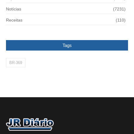
Notícias
(7231)
Receitas
(110)
Tags
BR-369