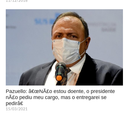
11/12/2018
Pazuello: â€œNÃ£o estou doente, o presidente
nÃ£o pediu meu cargo, mas o entregarei se
pedirâ€
15/03/2021