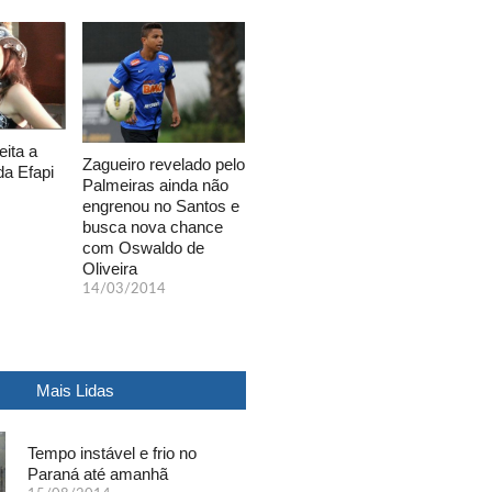
eita a
Zagueiro revelado pelo
da Efapi
Palmeiras ainda não
engrenou no Santos e
busca nova chance
com Oswaldo de
Oliveira
14/03/2014
Mais Lidas
Tempo instável e frio no
Paraná até amanhã