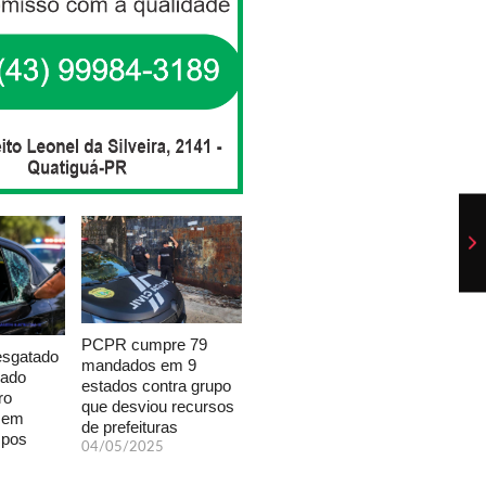
PCPR cumpre 79
esgatado
mandados em 9
xado
estados contra grupo
ro
que desviou recursos
a em
de prefeituras
mpos
04/05/2025