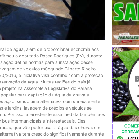
ional da água, além de proporcionar economia aos
afirmou o deputado Rasca Rodrigues (PV), durante
gislação define normas para a instalação desse
avagem de veículos.rnSegundo Gilberto Ribeiro
0/2016, a iniciativa visa contribuir com a proteção
servação da água. Muitas regiões do país já
 projeto na Assembleia Legislativa do Paraná
a popular para captação da água da chuva e
pulação, sendo uma alternativa com um excelente
s e jardins, lavagem de prédios e veículos se
ram. Por isso, a lei estende essa medida também aos
bus intermunicipais e interestaduais. Eles
resas, que vão poder usar a água das chuvas em
 alternativa tem crescido significativamente durante