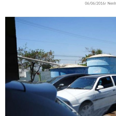
06/06/2016
Nenh
/