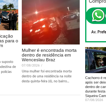
icação
as para o
em
Mulher é encontrada morta
dentro de residência em
Wenceslau Braz
m suposto
07/08/2026
/
ndestina de
Uma mulher foi encontrada morta
polícias
dentro de uma residência na noite
Cachorro é r
desta quinta-feira (6), no bairro...
após ser dei
dentro de car
durante fest
Siqueira Ca
07/08/2026