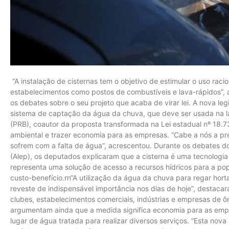
“A instalação de cisternas tem o objetivo de estimular o uso rac
estabelecimentos como postos de combustíveis e lava-rápidos”, 
os debates sobre o seu projeto que acaba de virar lei. A nova le
sistema de captação da água da chuva, que deve ser usada na l
(PRB), coautor da proposta transformada na Lei estadual nº 18.73
ambiental e trazer economia para as empresas. “Cabe a nós a pre
sofrem com a falta de água”, acrescentou. Durante os debates do
(Alep), os deputados explicaram que a cisterna é uma tecnologi
representa uma solução de acesso a recursos hídricos para a po
custo-benefício.rn“A utilização da água da chuva para regar horta
reveste de indispensável importância nos dias de hoje”, destaca
clubes, estabelecimentos comerciais, indústrias e empresas de ôni
argumentam ainda que a medida significa economia para as emp
lugar de água tratada para realizar diversos serviços. “Esta nova