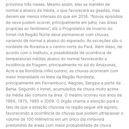
próximos três meses. Mesmo assim, elas se mantêm de
normal a abaixo da média, o que favorecerá as geadas, mas
devem ser menos intensas do que em 2016. “Novos episódios
de neve podem ocorrer, principalmente em julho, nas áreas
propícias ao fenômeno”, diz o Prognóstico de Inverno do
Inmet.rnA Região Norte deve permanecer com chuvas,
variando de normal a abaixo do esperado. As exceções são o
nordeste de Roraima e o centro-norte do Pará. Além disso, de
acordo com o instituto, a possibilidade de ocorrência de
temperaturas médias abaixo do normal favorecerão a
incidência de friagem, principalmente no sul do Amazonas,
Acre e de Rondônia.rnNo outono, as chuvas ocorreram com
maior intensidade no leste da Região Nordeste,
principalmente em Pernambuco, Alagoas, Sergipe e parte da
Bahia. Segundo o Inmet, acumulados de chuva muito acima
da média são comuns na área. O mesmo ocorreu nos anos de
1966, 1975, 1985 e 2009. O órgão chama a atenção para o
fato de que a estação chuvosa na região segue até agosto,
favorecendo a ocorrência de chuvas que podem ultrapassar o
volume de 100 milímetros em um único dia.rnHaverá
predomínio de áreas com maior probabilidade de chuva