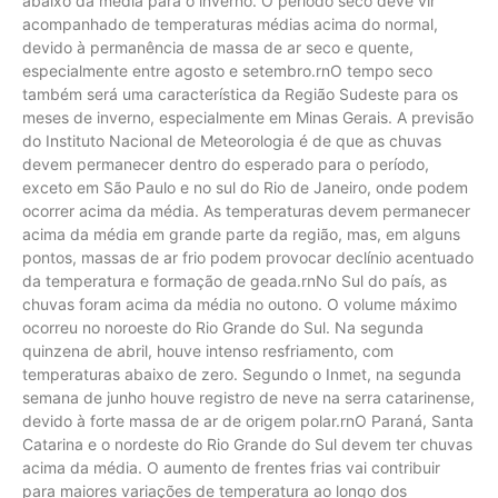
abaixo da média para o inverno. O período seco deve vir
acompanhado de temperaturas médias acima do normal,
devido à permanência de massa de ar seco e quente,
especialmente entre agosto e setembro.rnO tempo seco
também será uma característica da Região Sudeste para os
meses de inverno, especialmente em Minas Gerais. A previsão
do Instituto Nacional de Meteorologia é de que as chuvas
devem permanecer dentro do esperado para o período,
exceto em São Paulo e no sul do Rio de Janeiro, onde podem
ocorrer acima da média. As temperaturas devem permanecer
acima da média em grande parte da região, mas, em alguns
pontos, massas de ar frio podem provocar declínio acentuado
da temperatura e formação de geada.rnNo Sul do país, as
chuvas foram acima da média no outono. O volume máximo
ocorreu no noroeste do Rio Grande do Sul. Na segunda
quinzena de abril, houve intenso resfriamento, com
temperaturas abaixo de zero. Segundo o Inmet, na segunda
semana de junho houve registro de neve na serra catarinense,
devido à forte massa de ar de origem polar.rnO Paraná, Santa
Catarina e o nordeste do Rio Grande do Sul devem ter chuvas
acima da média. O aumento de frentes frias vai contribuir
para maiores variações de temperatura ao longo dos