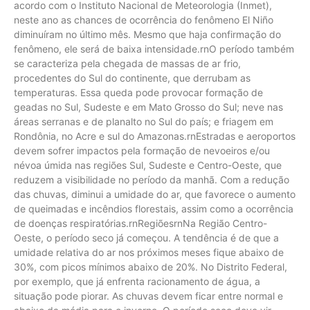
acordo com o Instituto Nacional de Meteorologia (Inmet),
neste ano as chances de ocorrência do fenômeno El Niño
diminuíram no último mês. Mesmo que haja confirmação do
fenômeno, ele será de baixa intensidade.rnO período também
se caracteriza pela chegada de massas de ar frio,
procedentes do Sul do continente, que derrubam as
temperaturas. Essa queda pode provocar formação de
geadas no Sul, Sudeste e em Mato Grosso do Sul; neve nas
áreas serranas e de planalto no Sul do país; e friagem em
Rondônia, no Acre e sul do Amazonas.rnEstradas e aeroportos
devem sofrer impactos pela formação de nevoeiros e/ou
névoa úmida nas regiões Sul, Sudeste e Centro-Oeste, que
reduzem a visibilidade no período da manhã. Com a redução
das chuvas, diminui a umidade do ar, que favorece o aumento
de queimadas e incêndios florestais, assim como a ocorrência
de doenças respiratórias.rnRegiõesrnNa Região Centro-
Oeste, o período seco já começou. A tendência é de que a
umidade relativa do ar nos próximos meses fique abaixo de
30%, com picos mínimos abaixo de 20%. No Distrito Federal,
por exemplo, que já enfrenta racionamento de água, a
situação pode piorar. As chuvas devem ficar entre normal e