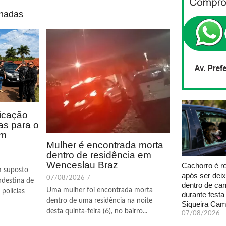
onadas
icação
as para o
em
Mulher é encontrada morta
dentro de residência em
Wenceslau Braz
Cachorro é r
m suposto
após ser dei
07/08/2026
/
ndestina de
dentro de car
Uma mulher foi encontrada morta
polícias
durante fest
dentro de uma residência na noite
Siqueira Ca
desta quinta-feira (6), no bairro...
07/08/2026