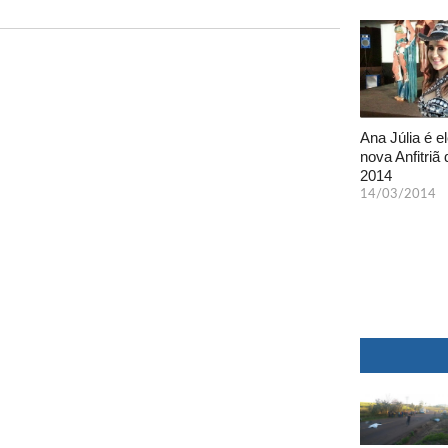
Ana Júlia é el
nova Anfitriã 
2014
14/03/2014