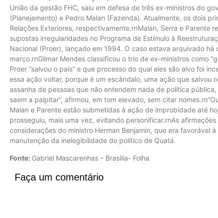
União da gestão FHC, saiu em defesa de três ex-ministros do gov
(Planejamento) e Pedro Malan (Fazenda). Atualmente, os dois pri
Relações Exteriores, respectivamente.rnMalan, Serra e Parente
supostas irregularidades no Programa de Estímulo à Reestruturaç
Nacional (Proer), lançado em 1994. O caso estava arquivado há 
março.rnGilmar Mendes classificou o trio de ex-ministros como “ge
Proer “salvou o país” e que processo do qual eles são alvo foi in
essa ação voltar, porque é um escândalo, uma ação que salvou o 
assanha de pessoas que não entendem nada de política pública,
saem a palpitar”, afirmou, em tom elevado, sem citar nomes.rn”O
Malan e Parente estão submetidas à ação de improbidade até hoj
prosseguiu, mais uma vez, evitando personificar.rnAs afirmações 
considerações do ministro Herman Benjamin, que era favorável à a
manutenção da inelegibilidade do político de Quatá.
Fonte:
Gabriel Mascarenhas – Brasilia- Folha
Faça um comentário