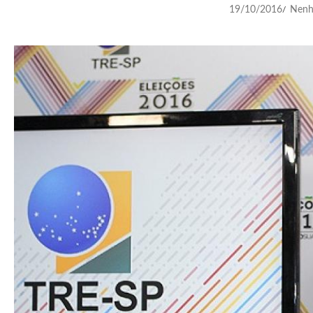
19/10/2016
Nenh
/