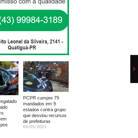
PCPR cumpre 79
esgatado
mandados em 9
xado
estados contra grupo
ro
que desviou recursos
a em
de prefeituras
mpos
04/05/2025