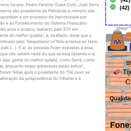
erno tucano: Pedro Parente (Casa Civil), José Serra
meiros são presidente da Petrobras e ministro das
 respondem a um processo de improbidade por
ão e ao Fortalecimento do Sistema Financeiro
oito anos e acabou reaberto pelo STF em
nte do melhor quilate”, e, exaltado, disse que o
centivado pelo “lulopetismo”.rn”Nós erramos ao fazer
país […]. E aí, as pessoas ficam expostas a essa
 que não sabem nada do que se está fazendo e aí
u seja, gente do melhor quilate, como Serra, como
e, enquanto esses ladravazes estão soltos”,
foram feitas após o presidente do TSE ouvir as
lteração da jurisprudência do tribunal e à