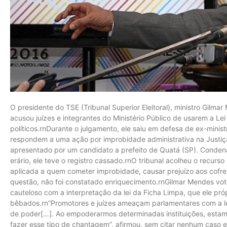
O presidente do TSE (Tribunal Superior Eleitoral), ministro Gilma
acusou juízes e integrantes do Ministério Público de usarem a Le
políticos.rnDurante o julgamento, ele saiu em defesa de ex-min
respondem a uma ação por improbidade administrativa na Justiç
apresentado por um candidato a prefeito de Quatá (SP). Conden
erário, ele teve o registro cassado.rnO tribunal acolheu o recurso
aplicada a quem cometer improbidade, causar prejuízo aos cofres
questão, não foi constatado enriquecimento.rnGilmar Mendes vo
cauteloso com a interpretação da lei da Ficha Limpa, que ele própr
bêbados.rn”Promotores e juízes ameaçam parlamentares com a lei
de poder[…]. Ao empoderarmos determinadas instituições, estam
fazer esse tipo de chantagem”, afirmou, sem citar nenhum caso 