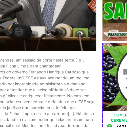
r Mendes, em sessão da corte nesta terça (18),
i da Ficha Limpa para chantagear
istros do governo Fernando Henrique Cardoso que
a Federal.rnO TSE estava analisando um recurso
ado por improbidade administrativa e dano ao
 por entender que a inelegibilidade só deve ser
 públicos e enriquecer ilicitamente. No caso em
tou pela tese vencedora e defendeu que o TSE seja
io já disse que parecia ter sido feita por
 da Ficha Limpa, essa é a realidade[…]. Há abuso
os dando a elas um poder que elas precisam para
específico.rnMendes, que foi advogado-geral da