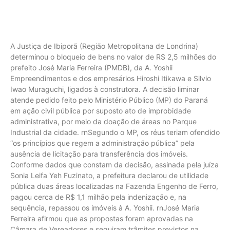
A Justiça de Ibiporã (Região Metropolitana de Londrina)
determinou o bloqueio de bens no valor de R$ 2,5 milhões do
prefeito José Maria Ferreira (PMDB), da A. Yoshii
Empreendimentos e dos empresários Hiroshi Itikawa e Silvio
Iwao Muraguchi, ligados à construtora. A decisão liminar
atende pedido feito pelo Ministério Público (MP) do Paraná
em ação civil pública por suposto ato de improbidade
administrativa, por meio da doação de áreas no Parque
Industrial da cidade. rnSegundo o MP, os réus teriam ofendido
“os princípios que regem a administração pública” pela
ausência de licitação para transferência dos imóveis.
Conforme dados que constam da decisão, assinada pela juíza
Sonia Leifa Yeh Fuzinato, a prefeitura declarou de utilidade
pública duas áreas localizadas na Fazenda Engenho de Ferro,
pagou cerca de R$ 1,1 milhão pela indenização e, na
sequência, repassou os imóveis à A. Yoshii. rnJosé Maria
Ferreira afirmou que as propostas foram aprovadas na
Câmara de Vereadores e seguiram trâmites previstos na