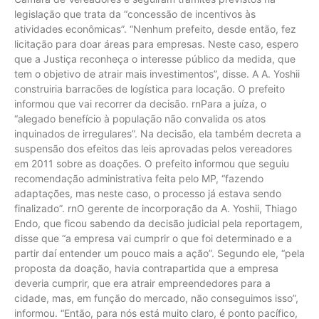
legislação que trata da “concessão de incentivos às
atividades econômicas”. “Nenhum prefeito, desde então, fez
licitação para doar áreas para empresas. Neste caso, espero
que a Justiça reconheça o interesse público da medida, que
tem o objetivo de atrair mais investimentos”, disse. A A. Yoshii
construiria barracões de logística para locação. O prefeito
informou que vai recorrer da decisão. rnPara a juíza, o
“alegado benefício à população não convalida os atos
inquinados de irregulares”. Na decisão, ela também decreta a
suspensão dos efeitos das leis aprovadas pelos vereadores
em 2011 sobre as doações. O prefeito informou que seguiu
recomendação administrativa feita pelo MP, “fazendo
adaptações, mas neste caso, o processo já estava sendo
finalizado”. rnO gerente de incorporação da A. Yoshii, Thiago
Endo, que ficou sabendo da decisão judicial pela reportagem,
disse que “a empresa vai cumprir o que foi determinado e a
partir daí entender um pouco mais a ação”. Segundo ele, “pela
proposta da doação, havia contrapartida que a empresa
deveria cumprir, que era atrair empreendedores para a
cidade, mas, em função do mercado, não conseguimos isso”,
informou. “Então, para nós está muito claro, é ponto pacífico,