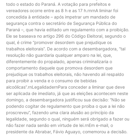
todo o estado do Paraná. A votação para prefeitos e
vereadores ocorre entre as 8 h e as 17 h.rnrnA liminar foi
concedida à entidade – após impetrar um mandado de
segurança contra o secretário de Segurança Pública do
Paraná –, que havia editado um regulamento com a proibição.
Ele se baseava no artigo 296 do Código Eleitoral, segundo o
qual, é crime “promover desordem que prejudique os
trabalhos eleitorais”. De acordo com a desembargadora, “tal
resolução não guardaria qualquer amparo na lei, que,
diferentemente do propalado, apenas criminalizaria o
comportamento daquele que promova desordem que
prejudique os trabalhos eleitorais, não havendo ali respaldo
para proibir a venda e o consumo de bebidas
alcoólicas”.rnLegalidadernPara conceder a liminar que deve
ser aplicada de imediato, já que as eleições acontecem neste
domingo, a desembargadora justificou sua decisão: “Não se
podendo cogitar de regulamento que proíba o que a lei não
proscreveu”, fazendo uma clara alusão ao princípio da
legalidade, segundo o qual, ninguém será obrigado a fazer ou
não fazer nada senão em virtude de lei.rnEm e-mail, o
presidente da Abrabar, Fávio Aguayo, comemorou a decisão.