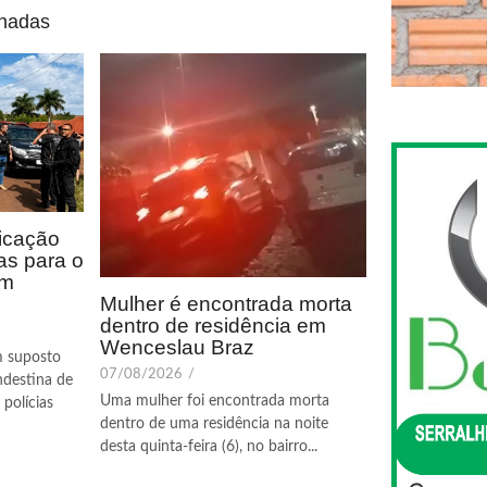
onadas
icação
as para o
em
Mulher é encontrada morta
dentro de residência em
Wenceslau Braz
m suposto
07/08/2026
/
ndestina de
Uma mulher foi encontrada morta
polícias
dentro de uma residência na noite
desta quinta-feira (6), no bairro...