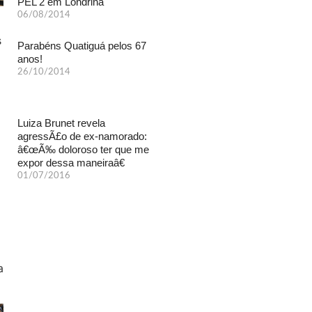
PEL 2 em Londrina
06/08/2014
Parabéns Quatiguá pelos 67
anos!
26/10/2014
Luiza Brunet revela
agressÃ£o de ex-namorado:
â€œÃ‰ doloroso ter que me
expor dessa maneiraâ€
01/07/2016