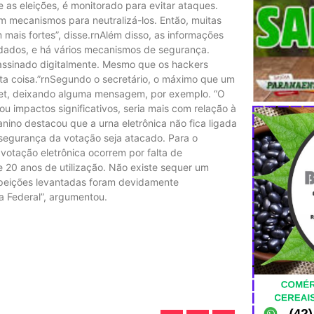
 as eleições, é monitorado para evitar ataques.
 mecanismos para neutralizá-los. Então, muitas
ais fortes”, disse.rnAlém disso, as informações
s dados, e há vários mecanismos de segurança.
 assinado digitalmente. Mesmo que os hackers
ta coisa.”rnSegundo o secretário, o máximo que um
rnet, deixando alguma mensagem, por exemplo. “O
ou impactos significativos, seria mais com relação à
nino destacou que a urna eletrônica não fica ligada
segurança da votação seja atacado. Para o
votação eletrônica ocorrem por falta de
 20 anos de utilização. Não existe sequer um
suspeições levantadas foram devidamente
ia Federal”, argumentou.