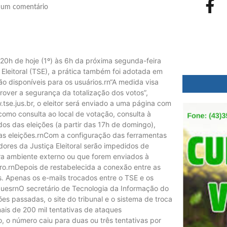
um comentário
20h de hoje (1º) às 6h da próxima segunda-feira
Eleitoral (TSE), a prática também foi adotada em
ão disponíveis para os usuários.rn“A medida visa
rover a segurança da totalização dos votos”,
.tse.jus.br, o eleitor será enviado a uma página com
 como consulta ao local de votação, consulta à
tados das eleições (a partir das 17h de domingo),
e as eleições.rnCom a configuração das ferramentas
ores da Justiça Eleitoral serão impedidos de
ara ambiente externo ou que forem enviados à
guro.rnDepois de restabelecida a conexão entre as
. Apenas os e-mails trocados entre o TSE e os
aquesrnO secretário de Tecnologia da Informação do
es passadas, o site do tribunal e o sistema de troca
ais de 200 mil tentativas de ataques
 o número caiu para duas ou três tentativas por