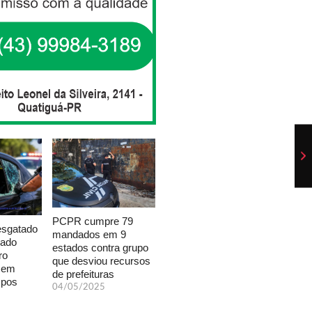
PCPR cumpre 79
esgatado
mandados em 9
xado
estados contra grupo
ro
que desviou recursos
a em
de prefeituras
mpos
04/05/2025