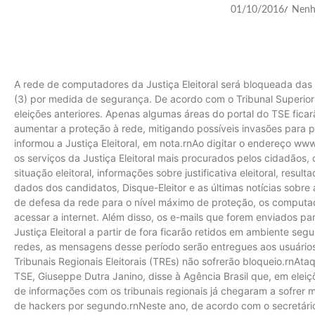
01/10/2016
Nenh
/
A rede de computadores da Justiça Eleitoral será bloqueada das 
(3) por medida de segurança. De acordo com o Tribunal Superior 
eleições anteriores. Apenas algumas áreas do portal do TSE ficar
aumentar a proteção à rede, mitigando possíveis invasões para p
informou a Justiça Eleitoral, em nota.rnAo digitar o endereço www
os serviços da Justiça Eleitoral mais procurados pelos cidadãos,
situação eleitoral, informações sobre justificativa eleitoral, resul
dados dos candidatos, Disque-Eleitor e as últimas notícias sobr
de defesa da rede para o nível máximo de proteção, os computad
acessar a internet. Além disso, os e-mails que forem enviados p
Justiça Eleitoral a partir de fora ficarão retidos em ambiente se
redes, as mensagens desse período serão entregues aos usuários
Tribunais Regionais Eleitorais (TREs) não sofrerão bloqueio.rnAt
TSE, Giuseppe Dutra Janino, disse à Agência Brasil que, em eleiçõ
de informações com os tribunais regionais já chegaram a sofrer m
de hackers por segundo.rnNeste ano, de acordo com o secretário,