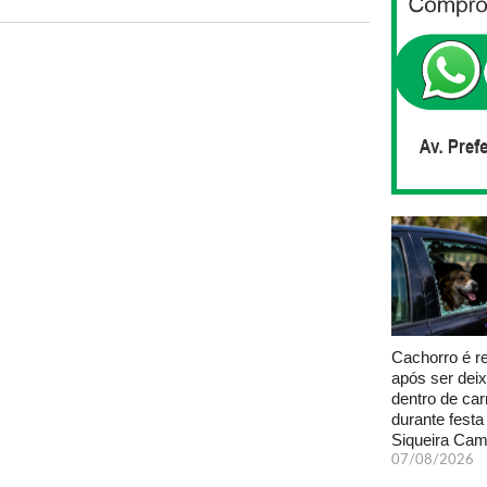
Cachorro é r
após ser dei
dentro de car
durante fest
Siqueira Ca
07/08/2026