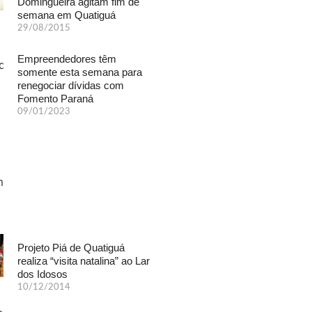
Domingueira agitam fim de
semana em Quatiguá
29/08/2015
Empreendedores têm
somente esta semana para
renegociar dívidas com
Fomento Paraná
09/01/2023
Projeto Piá de Quatiguá
realiza “visita natalina” ao Lar
dos Idosos
10/12/2014