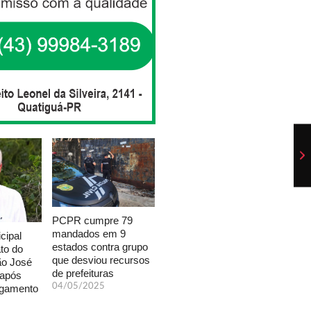
PCPR cumpre 79
mandados em 9
cipal
estados contra grupo
to do
que desviou recursos
ão José
de prefeituras
 após
04/05/2025
lgamento