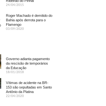
Ribeirão do Pinhal
24/04/2015
Roger Machado é demitido do
Bahia após derrota para o
Flamengo
03/09/2020
Governo adianta pagamento
da rescisão de temporários
da Educação
18/01/2018
Vítimas de acidente na BR-
153 são sepultadas em Santo
Antônio da Platina
22/04/2020