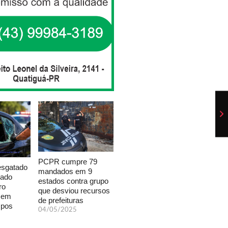
PCPR cumpre 79
esgatado
mandados em 9
xado
estados contra grupo
ro
que desviou recursos
a em
de prefeituras
mpos
04/05/2025