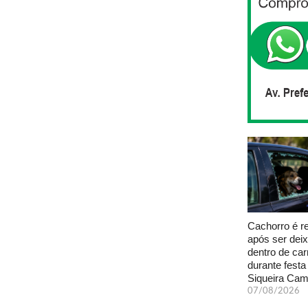
Cachorro é r
após ser dei
dentro de car
durante fest
Siqueira Ca
07/08/2026