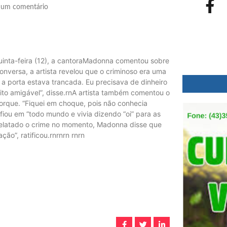
um comentário
uinta-feira (12), a cantoraMadonna comentou sobre
onversa, a artista revelou que o criminoso era uma
a porta estava trancada. Eu precisava de dinheiro
uito amigável”, disse.rnA artista também comentou o
rque. “Fiquei em choque, pois não conhecia
iou em “todo mundo e vivia dizendo “oi” para as
 relatado o crime no momento, Madonna disse que
ção”, ratificou.rnrnrn rnrn