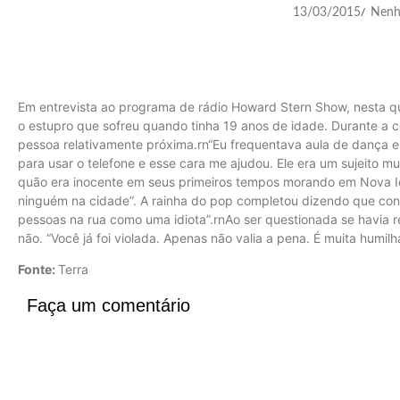
13/03/2015
Nenh
/
Em entrevista ao programa de rádio Howard Stern Show, nesta q
o estupro que sofreu quando tinha 19 anos de idade. Durante a c
pessoa relativamente próxima.rn“Eu frequentava aula de dança e 
para usar o telefone e esse cara me ajudou. Ele era um sujeito m
quão era inocente em seus primeiros tempos morando em Nova Io
ninguém na cidade”. A rainha do pop completou dizendo que conf
pessoas na rua como uma idiota”.rnAo ser questionada se havia
não. “Você já foi violada. Apenas não valia a pena. É muita humilha
Fonte:
Terra
Faça um comentário