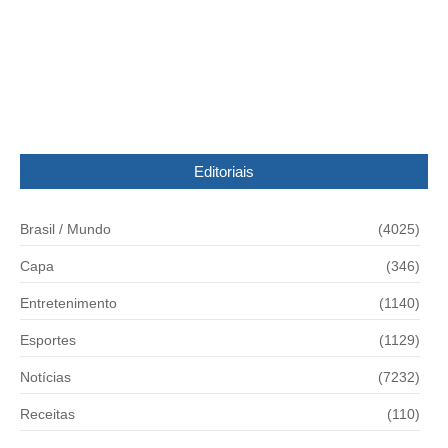
Sem acertador, Mega-Sena acumula R$ 21
milhões para o próximo sorteio
13/03/2016
Editoriais
Brasil / Mundo
(4025)
Capa
(346)
Entretenimento
(1140)
Esportes
(1129)
Notícias
(7232)
Receitas
(110)