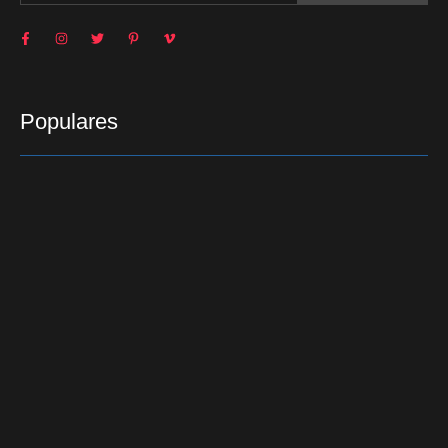
Populares
Folha de maconha em boné leva PRF a apreender
mais de 40 kg da droga
22/11/2015