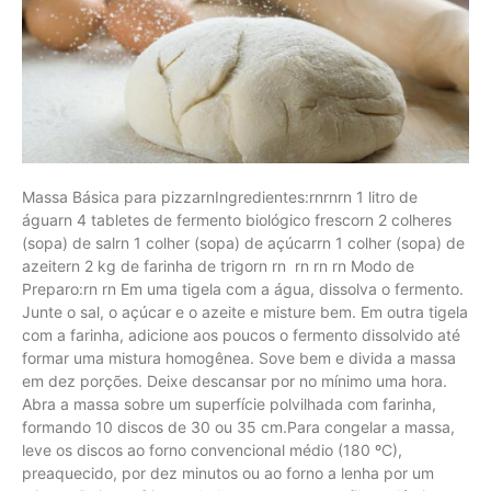
Massa Básica para pizzarnIngredientes:rnrnrn 1 litro de
águarn 4 tabletes de fermento biológico frescorn 2 colheres
(sopa) de salrn 1 colher (sopa) de açúcarrn 1 colher (sopa) de
azeitern 2 kg de farinha de trigorn rn rn rn rn Modo de
Preparo:rn rn Em uma tigela com a água, dissolva o fermento.
Junte o sal, o açúcar e o azeite e misture bem. Em outra tigela
com a farinha, adicione aos poucos o fermento dissolvido até
formar uma mistura homogênea. Sove bem e divida a massa
em dez porções. Deixe descansar por no mínimo uma hora.
Abra a massa sobre um superfície polvilhada com farinha,
formando 10 discos de 30 ou 35 cm.Para congelar a massa,
leve os discos ao forno convencional médio (180 ºC),
preaquecido, por dez minutos ou ao forno a lenha por um