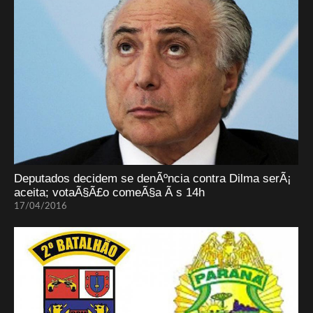
Deputados decidem se denÃºncia contra Dilma serÃ¡
aceita; votaÃ§Ã£o comeÃ§a Ã s 14h
17/04/2016