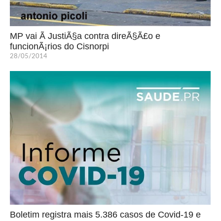
MP vai Ã JustiÃ§a contra direÃ§Ã£o e
funcionÃ¡rios do Cisnorpi
28/05/2014
Boletim registra mais 5.386 casos de Covid-19 e