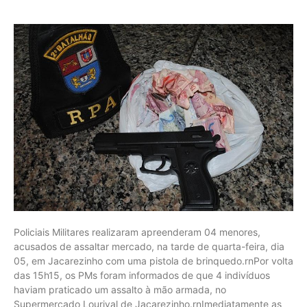
Policiais Militares realizaram apreenderam 04 menores,
acusados de assaltar mercado, na tarde de quarta-feira, dia
05, em Jacarezinho com uma pistola de brinquedo.rnPor volta
das 15h15, os PMs foram informados de que 4 indivíduos
haviam praticado um assalto à mão armada, no
Supermercado Lourival de Jacarezinho.rnImediatamente as