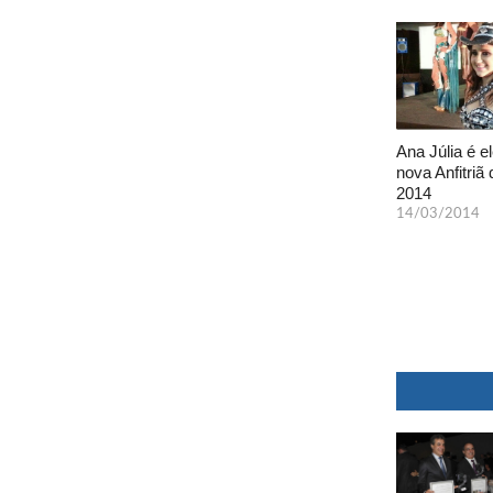
Ana Júlia é el
nova Anfitriã 
2014
14/03/2014