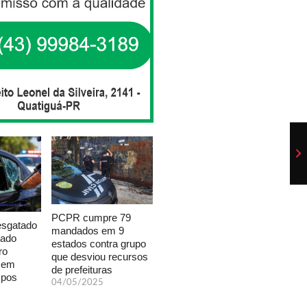
PCPR cumpre 79
esgatado
mandados em 9
xado
estados contra grupo
ro
que desviou recursos
a em
de prefeituras
mpos
04/05/2025