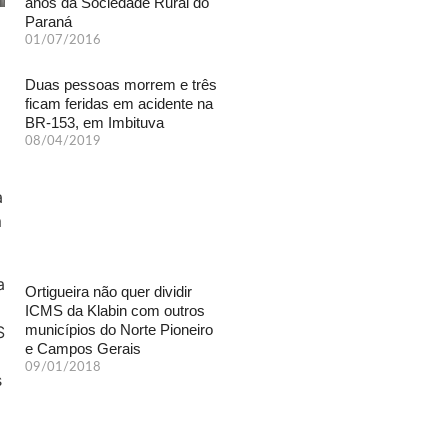
anos da Sociedade Rural do
Paraná
01/07/2016
Duas pessoas morrem e três
ficam feridas em acidente na
BR-153, em Imbituva
08/04/2019
Ortigueira não quer dividir
ICMS da Klabin com outros
municípios do Norte Pioneiro
e Campos Gerais
09/01/2018