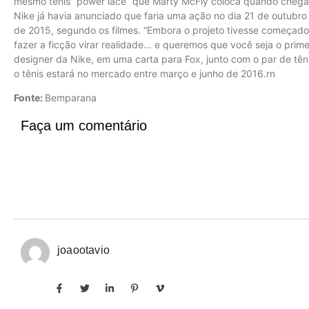
mesmo tênis “power lace” que Marty McFly coloca quando chega a
Nike já havia anunciado que faria uma ação no dia 21 de outub
de 2015, segundo os filmes. “Embora o projeto tivesse começado
fazer a ficção virar realidade… e queremos que você seja o prime
designer da Nike, em uma carta para Fox, junto com o par de tên
o tênis estará no mercado entre março e junho de 2016.rn
Fonte:
Bemparana
Faça um comentário
joaootavio