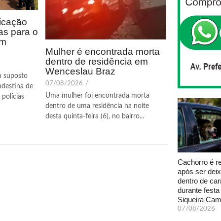
icação
as para o
em
Mulher é encontrada morta
dentro de residência em
Wenceslau Braz
m suposto
07/08/2026
/
ndestina de
Uma mulher foi encontrada morta
polícias
dentro de uma residência na noite
desta quinta-feira (6), no bairro...
Cachorro é r
após ser dei
dentro de car
durante fest
Siqueira Ca
07/08/2026