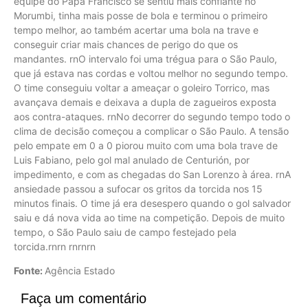
equipe do Papa Francisco se sentiu mais confiante no
Morumbi, tinha mais posse de bola e terminou o primeiro
tempo melhor, ao também acertar uma bola na trave e
conseguir criar mais chances de perigo do que os
mandantes. rnO intervalo foi uma trégua para o São Paulo,
que já estava nas cordas e voltou melhor no segundo tempo.
O time conseguiu voltar a ameaçar o goleiro Torrico, mas
avançava demais e deixava a dupla de zagueiros exposta
aos contra-ataques. rnNo decorrer do segundo tempo todo o
clima de decisão começou a complicar o São Paulo. A tensão
pelo empate em 0 a 0 piorou muito com uma bola trave de
Luis Fabiano, pelo gol mal anulado de Centurión, por
impedimento, e com as chegadas do San Lorenzo à área. rnA
ansiedade passou a sufocar os gritos da torcida nos 15
minutos finais. O time já era desespero quando o gol salvador
saiu e dá nova vida ao time na competição. Depois de muito
tempo, o São Paulo saiu de campo festejado pela
torcida.rnrn rnrnrn
Fonte:
Agência Estado
Faça um comentário