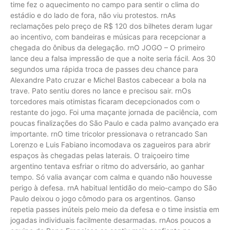
time fez o aquecimento no campo para sentir o clima do
estádio e do lado de fora, não viu protestos. rnAs
reclamações pelo preço de R$ 120 dos bilhetes deram lugar
ao incentivo, com bandeiras e músicas para recepcionar a
chegada do ônibus da delegação. rnO JOGO – O primeiro
lance deu a falsa impressão de que a noite seria fácil. Aos 30
segundos uma rápida troca de passes deu chance para
Alexandre Pato cruzar e Michel Bastos cabecear a bola na
trave. Pato sentiu dores no lance e precisou sair. rnOs
torcedores mais otimistas ficaram decepcionados com o
restante do jogo. Foi uma maçante jornada de paciência, com
poucas finalizações do São Paulo e cada palmo avançado era
importante. rnO time tricolor pressionava o retrancado San
Lorenzo e Luis Fabiano incomodava os zagueiros para abrir
espaços às chegadas pelas laterais. O traiçoeiro time
argentino tentava esfriar o ritmo do adversário, ao ganhar
tempo. Só valia avançar com calma e quando não houvesse
perigo à defesa. rnA habitual lentidão do meio-campo do São
Paulo deixou o jogo cômodo para os argentinos. Ganso
repetia passes inúteis pelo meio da defesa e o time insistia em
jogadas individuais facilmente desarmadas. rnAos poucos a