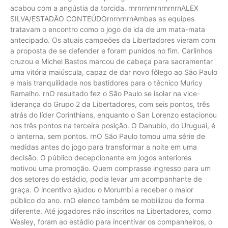
acabou com a angústia da torcida. rnrnrnrnrnrnrnrnALEX
SILVA/ESTADÃO CONTEÚDOrnrnrnrnAmbas as equipes
tratavam o encontro como o jogo de ida de um mata-mata
antecipado. Os atuais campeões da Libertadores vieram com
a proposta de se defender e foram punidos no fim. Carlinhos
cruzou e Michel Bastos marcou de cabeça para sacramentar
uma vitória maiúscula, capaz de dar novo fôlego ao São Paulo
e mais tranquilidade nos bastidores para o técnico Muricy
Ramalho. rnO resultado fez o São Paulo se isolar na vice-
liderança do Grupo 2 da Libertadores, com seis pontos, três
atrás do líder Corinthians, enquanto o San Lorenzo estacionou
nos três pontos na terceira posição. O Danubio, do Uruguai, é
o lanterna, sem pontos. rnO São Paulo tomou uma série de
medidas antes do jogo para transformar a noite em uma
decisão. O público decepcionante em jogos anteriores
motivou uma promoção. Quem comprasse ingresso para um
dos setores do estádio, podia levar um acompanhante de
graça. O incentivo ajudou o Morumbi a receber o maior
público do ano. rnO elenco também se mobilizou de forma
diferente. Até jogadores não inscritos na Libertadores, como
Wesley, foram ao estádio para incentivar os companheiros, o