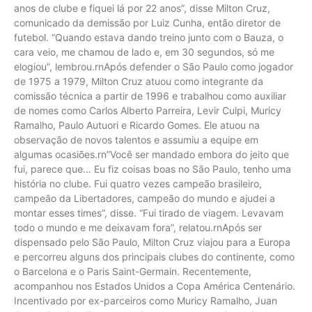
anos de clube e fiquei lá por 22 anos”, disse Milton Cruz,
comunicado da demissão por Luiz Cunha, então diretor de
futebol. “Quando estava dando treino junto com o Bauza, o
cara veio, me chamou de lado e, em 30 segundos, só me
elogiou”, lembrou.rnApós defender o São Paulo como jogador
de 1975 a 1979, Milton Cruz atuou como integrante da
comissão técnica a partir de 1996 e trabalhou como auxiliar
de nomes como Carlos Alberto Parreira, Levir Culpi, Muricy
Ramalho, Paulo Autuori e Ricardo Gomes. Ele atuou na
observação de novos talentos e assumiu a equipe em
algumas ocasiões.rn”Você ser mandado embora do jeito que
fui, parece que… Eu fiz coisas boas no São Paulo, tenho uma
história no clube. Fui quatro vezes campeão brasileiro,
campeão da Libertadores, campeão do mundo e ajudei a
montar esses times”, disse. “Fui tirado de viagem. Levavam
todo o mundo e me deixavam fora”, relatou.rnApós ser
dispensado pelo São Paulo, Milton Cruz viajou para a Europa
e percorreu alguns dos principais clubes do continente, como
o Barcelona e o Paris Saint-Germain. Recentemente,
acompanhou nos Estados Unidos a Copa América Centenário.
Incentivado por ex-parceiros como Muricy Ramalho, Juan