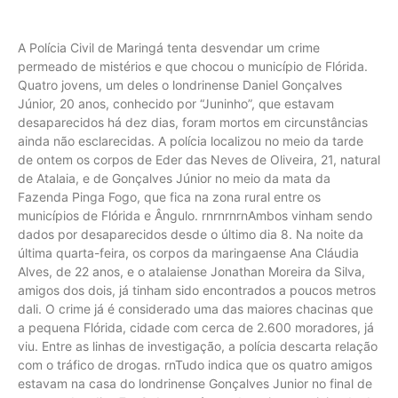
A Polícia Civil de Maringá tenta desvendar um crime
permeado de mistérios e que chocou o município de Flórida.
Quatro jovens, um deles o londrinense Daniel Gonçalves
Júnior, 20 anos, conhecido por “Juninho”, que estavam
desaparecidos há dez dias, foram mortos em circunstâncias
ainda não esclarecidas. A polícia localizou no meio da tarde
de ontem os corpos de Eder das Neves de Oliveira, 21, natural
de Atalaia, e de Gonçalves Júnior no meio da mata da
Fazenda Pinga Fogo, que fica na zona rural entre os
municípios de Flórida e Ângulo. rnrnrnrnAmbos vinham sendo
dados por desaparecidos desde o último dia 8. Na noite da
última quarta-feira, os corpos da maringaense Ana Cláudia
Alves, de 22 anos, e o atalaiense Jonathan Moreira da Silva,
amigos dos dois, já tinham sido encontrados a poucos metros
dali. O crime já é considerado uma das maiores chacinas que
a pequena Flórida, cidade com cerca de 2.600 moradores, já
viu. Entre as linhas de investigação, a polícia descarta relação
com o tráfico de drogas. rnTudo indica que os quatro amigos
estavam na casa do londrinense Gonçalves Junior no final de