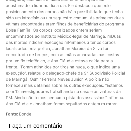
acostumado a lidar no dia a dia. Ele destacou que pelo
posicionamento dos corpos não há a possibilidade que tenha
sido um latrocínio ou um sequestro comum. As primeiras duas
vítimas encontradas eram filhos de beneficiárias do programa
Bolsa Família. Os corpos localizados ontem seriam
encaminhados ao Instituto Médico-legal de Maringá. rnDuas
das mortes indicam execução rnPrimeiros a ter os corpos
localizados pela polícia, Jonathan Moreira da Silva foi
encontrado de bruços, com as mãos amarradas nas costas
por um fio telefônico, e Ana Cláudia estava caída para a
frente. “Foram atingidos por tiros na nuca, o que indica uma
execução”, relatou o delegado-chefe da 9ª Subdivisão Policial
de Maringá, Osmir Ferreira Neves Junior. A polícia não
forneceu mais detalhes sobre as outras execuções. “Estamos
com 12 investigadores trabalhando no caso e as viaturas da
PM. Ainda não temos nenhuma pista dos assassinos”, afirmou.
Ana Cláudia e Jonatham foram sepultados ontem.rn rnrnrn
Fonte:
Bonde
Faça um comentário