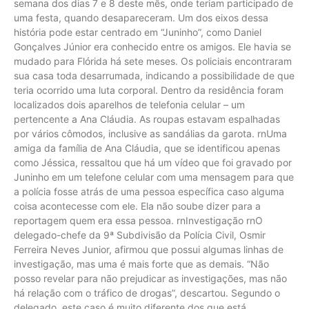
semana dos dias 7 e 8 deste mês, onde teriam participado de
uma festa, quando desapareceram. Um dos eixos dessa
história pode estar centrado em “Juninho”, como Daniel
Gonçalves Júnior era conhecido entre os amigos. Ele havia se
mudado para Flórida há sete meses. Os policiais encontraram
sua casa toda desarrumada, indicando a possibilidade de que
teria ocorrido uma luta corporal. Dentro da residência foram
localizados dois aparelhos de telefonia celular – um
pertencente a Ana Cláudia. As roupas estavam espalhadas
por vários cômodos, inclusive as sandálias da garota. rnUma
amiga da família de Ana Cláudia, que se identificou apenas
como Jéssica, ressaltou que há um vídeo que foi gravado por
Juninho em um telefone celular com uma mensagem para que
a polícia fosse atrás de uma pessoa específica caso alguma
coisa acontecesse com ele. Ela não soube dizer para a
reportagem quem era essa pessoa. rnInvestigação rnO
delegado-chefe da 9ª Subdivisão da Polícia Civil, Osmir
Ferreira Neves Junior, afirmou que possui algumas linhas de
investigação, mas uma é mais forte que as demais. “Não
posso revelar para não prejudicar as investigações, mas não
há relação com o tráfico de drogas”, descartou. Segundo o
delegado, este caso é muito diferente dos que está