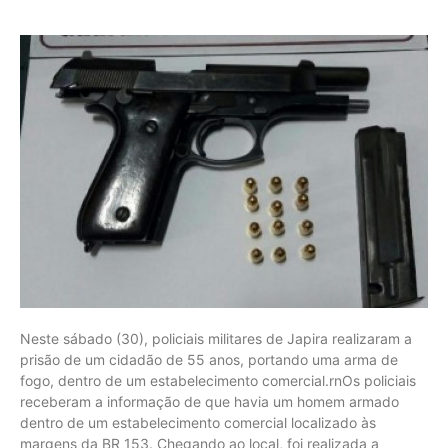
Neste sábado (30), policiais militares de Japira realizaram a
prisão de um cidadão de 55 anos, portando uma arma de
fogo, dentro de um estabelecimento comercial.rnOs policiais
receberam a informação de que havia um homem armado
dentro de um estabelecimento comercial localizado às
margens da BR 153. Chegando ao local, foi realizada a