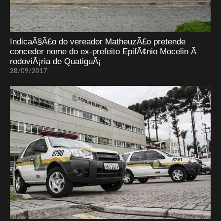
IndicaÃ§Ã£o do vereador MatheuzÃ£o pretende
conceder nome do ex-prefeito EpifÃ¢nio Mocelin Ã
rodoviÃ¡ria de QuatiguÃ¡
28/09/2017