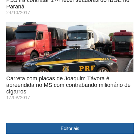
PSS irá contratar 174 recenseadores do IBGE no
Paraná
24/10/2017
Carreta com placas de Joaquim Távora é
apreendida no MS com contrabando milionário de
cigarros
17/09/2017
Editoriais