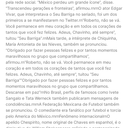
pela rede social. “México perdeu um grande ícone”, disse.
“Transcendeu gerações e fronteiras”, afirmou.rnrnO ator Edgar
Vivar, que interpretava o Seu Barriga no seriado, foi um dos
primeiros a se manifestarem no Twitter.rn”Roberto, não se vá.
Você permanece em meu coração e em todos os corações de
tantos que você fez felizes. Adeus, Chavinho, até sempre”,
tuitou “Seu Barriga”.rnMais tarde, a intérprete de Chiquinha,
María Antonieta de las Nieves, também se pronunciou.
“Obrigado por fazer pessoas felizes e por tantos momentos
maravilhosos no grupo que compartilhamos”,
afirmou.rn”Roberto, não se vá. Você permanece em meu
coração e em todos os corações de tantos que você fez
felizes. Adeus, Chavinho, até sempre”, tuitou “Seu
Barriga””Obrigado por fazer pessoas felizes e por tantos
momentos maravilhosos no grupo que compartilhamos.
Descanse em paz”rnNo Brasil, perfis de famosos como Ivete
Sangalo e Tata Werneck também publicaram mensagens de
condolências.rnrnA Federação Mexicana de Futebol também
se pronunciou. O comediante era fanático por futebol e torcia
pelo America do México.rnrnFenômeno internacionalrnO
apelido Chespirito, nome original de Chaves em espanhol, é o