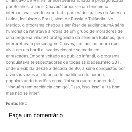
diminutivo de William Shakespeare.rnCriada e protagonizada
por Bolaños, a série ‘Chaves’ tornou-se um fenômeno
internacional, sendo exportada para vários países da América
Latina, incluindo o Brasil, além de Rússia e Tailândia. No
México, o programa chegou a ser líder de audiência.rnA série
humorística retratava a rotina de um grupo de moradores de
uma pequena vila.rnO protagonista da série era Bolaños, que
interpretava o personagem Chaves, um menino pobre que
vivia em um barril e invariavelmente se metia em
enrascadas.Embora voltado ao público infantil, o programa
conquistava telespectadores de todas as idades.rnNo SBT,
onde é exibida desde a década de 80, a série conquistou por
diversas vezes a liderança de audiência do horário,
popularizando bordões como “foi sem querer querendo”,
“ninguém tem paciência comigo”, “isso, isso, isso” e “tá bom,
mas não se irrite”.
Fonte:
BBC
Faça um comentário