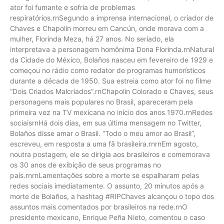
ator foi fumante e sofria de problemas
respiratórios.rnSegundo a imprensa internacional, o criador de
Chaves e Chapolin morreu em Cancún, onde morava com a
mulher, Florinda Meza, há 27 anos. No seriado, ela
interpretava a personagem homônima Dona Florinda.rnNatural
da Cidade do México, Bolaños nasceu em fevereiro de 1929 e
começou no rádio como redator de programas humorísticos
durante a década de 1950. Sua estreia como ator foi no filme
“Dois Criados Malcriados”.rnChapolin Colorado e Chaves, seus
personagens mais populares no Brasil, apareceram pela
primeira vez na TV mexicana no início dos anos 1970.rnRedes
sociaisrnHá dois dias, em sua última mensagem no Twitter,
Bolaños disse amar o Brasil. “Todo o meu amor ao Brasil”,
escreveu, em resposta a uma fã brasileira.rnrnEm agosto,
noutra postagem, ele se dirigia aos brasileiros e comemorava
os 30 anos de exibição de seus programas no
país.rnrnLamentações sobre a morte se espalharam pelas
redes sociais imediatamente. O assunto, 20 minutos após a
morte de Bolaños, a hashtag #RIPChaves alcançou o topo dos
assuntos mais comentados por brasileiros na rede.rnO
presidente mexicano, Enrique Peña Nieto, comentou o caso