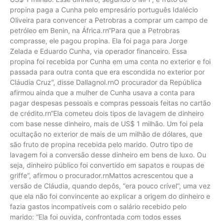
propina paga a Cunha pelo empresário português Idalécio
Oliveira para convencer a Petrobras a comprar um campo de
petróleo em Benin, na África.rn“Para que a Petrobras
comprasse, ele pagou propina. Ela foi paga para Jorge
Zelada e Eduardo Cunha, via operador financeiro. Essa
propina foi recebida por Cunha em uma conta no exterior e foi
passada para outra conta que era escondida no exterior por
Cláudia Cruz”, disse Dallagnol.rnO procurador da República
afirmou ainda que a mulher de Cunha usava a conta para
pagar despesas pessoais e compras pessoais feitas no cartão
de crédito.rn“Ela cometeu dois tipos de lavagem de dinheiro
com base nesse dinheiro, mais de US$ 1 milhão. Um foi pela
ocultação no exterior de mais de um milhão de dólares, que
são fruto de propina recebida pelo marido. Outro tipo de
lavagem foi a conversão desse dinheiro em bens de luxo. Ou
seja, dinheiro público foi convertido em sapatos e roupas de
griffe”, afirmou o procurador.rnMattos acrescentou que a
versão de Cláudia, quando depôs, “era pouco crível”, uma vez
que ela não foi convincente ao explicar a origem do dinheiro e
fazia gastos incompatíveis com o salário recebido pelo
marido: “Ela foi ouvida, confrontada com todos esses