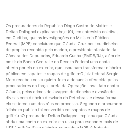
Os procuradores da República Diogo Castor de Mattos e
Deltan Dallagnol explicaram hoje (9), em entrevista coletiva,
em Curitiba, que as investigações do Ministério Público
Federal (MPF) concluíram que Cláudia Cruz ocultou dinheiro
de propina recebida pelo marido, o presidente afastado da
Câmara dos Deputados, Eduardo Cunha (PMDB/RJ), além de
omitir do Banco Central e da Receita Federal uma conta
aberta por ela no exterior, que usou para transformar dinheiro
público em sapatos e roupas de grife.rnO juiz federal Sérgio
Moro recebeu nesta quinta-feira a denúncia oferecida pelos
procuradores da força-tarefa da Operação Lava Jato contra
Cláudia, pelos crimes de lavagem de dinheiro e evasão de
divisas com dinheiro desviado da Petrobras, e dessa forma
ela se tornou um dos réus no processo. Segundo o procurador
“dinheiro público foi convertido em sapatos e roupas de
griffe”.rnO procurador Deltan Dallagnol explicou que Cláudia
abriu uma conta no exterior e a usou para esconder mais de
US$ 1 milhão. Esse dinheiro, segundo o MPF, é fruto de