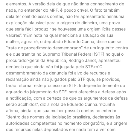
elementos. A versão dela de que não tinha conhecimento de
nada, no entender do MPF, é pouco crível. O fato também
dela ter omitido essas contas, não ter apresentado nenhuma
explicação plausível para a origem do dinheiro, uma prova
que seria fácil produzir se houvesse uma orgiem lícita desses
valores”.rnEm nota na qual menciona a situação de sua
mulher, agora ré, o deputado Eduardo Cunha, disse que se
“trata de procedimento desmembrado” de um inquérito contra
ele que tramita no Supremo Tribunal Federal (STF) no qual o
procurador-geral da República, Rodrigo Janot, apresentou
denúncia que ainda não foi julgada pelo STF.rn“O
desmembramento da denúncia foi alvo de recursos e
reclamação ainda não julgados pelo STF que, se providos,
farão retornar este processo ao STF. Independentemente do
aguardo do julgamento do STF, será oferecida a defesa após
a notificação, com a certeza de que os argumentos da defesa
serão acolhidos”, diz a nota de Eduardo Cunha.rnCunha
afirma, ainda, que sua mulher possuía contas no exterior
“dentro das normas da legislação brasileira, declaradas às
autoridades competentes no momento obrigatório, e a origem
dos recursos nelas depositados em nada tem a ver com