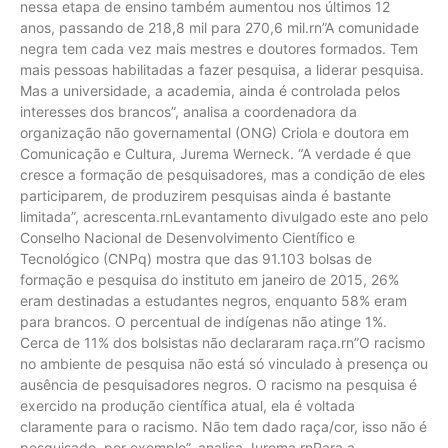
nessa etapa de ensino também aumentou nos últimos 12
anos, passando de 218,8 mil para 270,6 mil.rn”A comunidade
negra tem cada vez mais mestres e doutores formados. Tem
mais pessoas habilitadas a fazer pesquisa, a liderar pesquisa.
Mas a universidade, a academia, ainda é controlada pelos
interesses dos brancos”, analisa a coordenadora da
organização não governamental (ONG) Criola e doutora em
Comunicação e Cultura, Jurema Werneck. “A verdade é que
cresce a formação de pesquisadores, mas a condição de eles
participarem, de produzirem pesquisas ainda é bastante
limitada”, acrescenta.rnLevantamento divulgado este ano pelo
Conselho Nacional de Desenvolvimento Científico e
Tecnológico (CNPq) mostra que das 91.103 bolsas de
formação e pesquisa do instituto em janeiro de 2015, 26%
eram destinadas a estudantes negros, enquanto 58% eram
para brancos. O percentual de indígenas não atinge 1%.
Cerca de 11% dos bolsistas não declararam raça.rn”O racismo
no ambiente de pesquisa não está só vinculado à presença ou
ausência de pesquisadores negros. O racismo na pesquisa é
exercido na produção científica atual, ela é voltada
claramente para o racismo. Não tem dado raça/cor, isso não é
pesquisado, por exemplo”, analisa Jurema.rnPara a