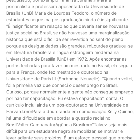
psicanalista e professora aposentada da Universidade de
Brasília (UnB) Maria de Lourdes Teodoro, o número de
estudantes negros na pós-graduação ainda é insignificante.
“É insignificante em relação ao que deveria ser se houvesse
justiça social no Brasil, se não houvesse uma marginalização
histórica que está difícil de ser revertida no sentido pleno
porque as desigualdades são grandes.”rnLourdes graduou-se
em literatura brasileira e língua estrangeira moderna na
Universidade de Brasília (UnB) em 1972. Após encontrar as
portas fechadas para fazer um mestrado no Brasil, ela seguiu
para a França, onde fez mestrado e doutorado na
Universidade de Paris III (Sorbonne-Nouvelle). “Quando voltei,
foi a primeira vez que conheci o desemprego no Brasil.
Curioso, porque normalmente a gente não consegue emprego
por não ter capacitação. Eu estava capacitada”, conta. O
currículo inclui ainda um pós-doutorado na Universidade de
Harvard.rnrnPara a doutoranda em comunicação Kelly Quirino,
há uma dificuldade em abordar a questão racial no
BrasilValter Campanato/Agência Brasilrnrn”Talvez seja mais
difícil para um estudante negro se mobilizar, se motivar e
levar adiante seus projetos. É um esforço pessoal que precisa