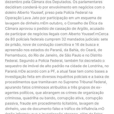
dezembro pela Câmara dos Deputados. Os parlamentares
decidiram condená-lo por envolvimento em negócios com o
doleiro Alberto Youssef, preso pela Polícia Federal na
Operação Lava Jato por participação em um esquema de
lavagem de dinheiro.rnEm outubro, o Conselho de Ética da
Câmara aprovou o pedido de cassação de Argôlo, acusado
de participar de negócios ilegais com Alberto Youssef.rnCerca
de 80 policiais federais cumprem 32 mandados judiciais: sete
de prisão, nove de condução coercitiva e 16 de busca e
apreensão nos estados do Paraná, da Bahia, do Ceará, de
Pernambuco, do Rio de Janeiro, de São Paulo e no Distrito
Federal. Segundo a Polícia Federal, também foi decretado o
sequestro de imóvel de alto padrão na cidade de Londrina, no
Paraná.rnDe acordo com a PF, a atual fase tem como bases a
investigação feita em diversos inquéritos policiais e a baixa de
procedimentos que tramitavam no Supremo Tribunal Federal,
apurando fatos criminosos atribuídos a três grupos de ex-
agentes políticos, que abrangem os crimes de organização
criminosa, quadrilha ou bando, corrupção ativa, corrupção
passiva, fraude em procedimento licitatório, lavagem de
dinheiro, uso de documento falso e tráfico de influência.rnO
órgão informou que a investigação abrange, além de fatos