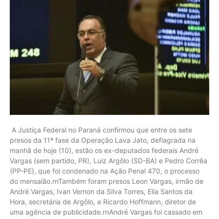
A Justiça Federal no Paraná confirmou que entre os sete
presos da 11ª fase da Operação Lava Jato, deflagrada na
manhã de hoje (10), estão os ex-deputados federais André
Vargas (sem partido, PR), Luiz Argôlo (SD-BA) e Pedro Corrêa
(PP-PE), que foi condenado na Ação Penal 470, o processo
do mensalão.rnTambém foram presos Leon Vargas, irmão de
André Vargas, Ivan Vernon da Silva Torres, Elia Santos da
Hora, secretária de Argôlo, e Ricardo Hoffmann, diretor de
uma agência de publicidade.rnAndré Vargas foi cassado em