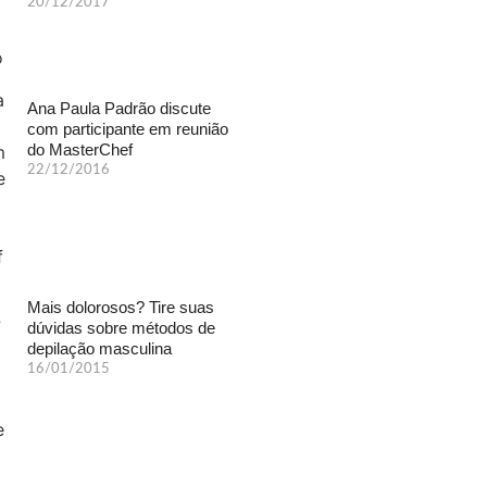
20/12/2017
Ana Paula Padrão discute
com participante em reunião
do MasterChef
22/12/2016
Mais dolorosos? Tire suas
dúvidas sobre métodos de
depilação masculina
16/01/2015