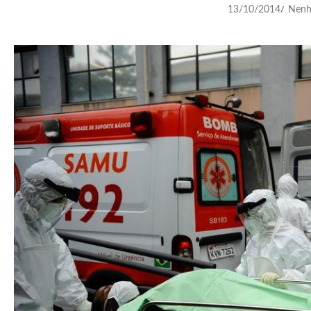
13/10/2014
Nenh
/