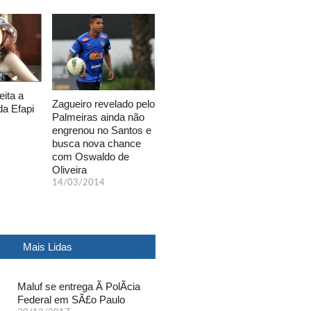
eita a
Zagueiro revelado pelo
da Efapi
Palmeiras ainda não
engrenou no Santos e
busca nova chance
com Oswaldo de
Oliveira
14/03/2014
Mais Lidas
Maluf se entrega Ã PolÃ­cia
Federal em SÃ£o Paulo