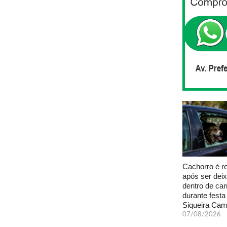
Cachorro é r
após ser dei
dentro de car
durante fest
Siqueira Ca
07/08/2026