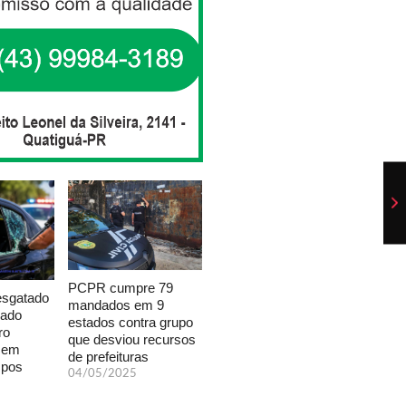
PCPR cumpre 79
esgatado
mandados em 9
xado
estados contra grupo
ro
que desviou recursos
a em
de prefeituras
mpos
04/05/2025