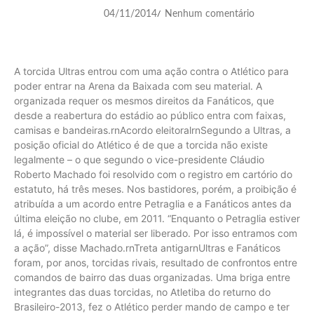
04/11/2014
Nenhum comentário
/
A torcida Ultras entrou com uma ação contra o Atlético para
poder entrar na Arena da Baixada com seu material. A
organizada requer os mesmos direitos da Fanáticos, que
desde a reabertura do estádio ao público entra com faixas,
camisas e bandeiras.rnAcordo eleitoralrnSegundo a Ultras, a
posição oficial do Atlético é de que a torcida não existe
legalmente – o que segundo o vice-presidente Cláudio
Roberto Machado foi resolvido com o registro em cartório do
estatuto, há três meses. Nos bastidores, porém, a proibição é
atribuída a um acordo entre Petraglia e a Fanáticos antes da
última eleição no clube, em 2011. “Enquanto o Petraglia estiver
lá, é impossível o material ser liberado. Por isso entramos com
a ação”, disse Machado.rnTreta antigarnUltras e Fanáticos
foram, por anos, torcidas rivais, resultado de confrontos entre
comandos de bairro das duas organizadas. Uma briga entre
integrantes das duas torcidas, no Atletiba do returno do
Brasileiro-2013, fez o Atlético perder mando de campo e ter