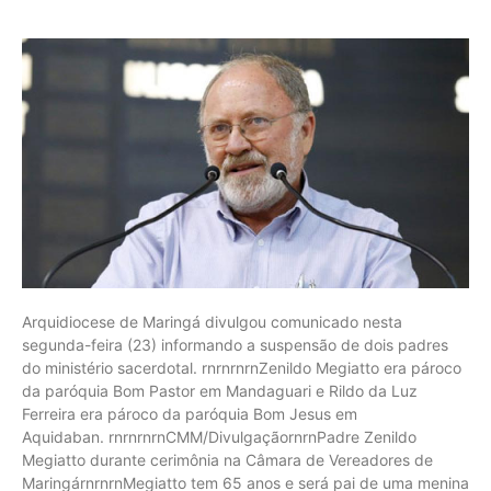
Arquidiocese de Maringá divulgou comunicado nesta
segunda-feira (23) informando a suspensão de dois padres
do ministério sacerdotal. rnrnrnrnZenildo Megiatto era pároco
da paróquia Bom Pastor em Mandaguari e Rildo da Luz
Ferreira era pároco da paróquia Bom Jesus em
Aquidaban. rnrnrnrnCMM/DivulgaçãornrnPadre Zenildo
Megiatto durante cerimônia na Câmara de Vereadores de
MaringárnrnrnMegiatto tem 65 anos e será pai de uma menina