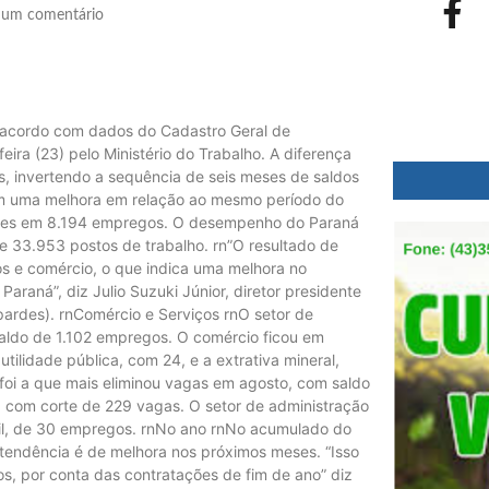
um comentário
 acordo com dados do Cadastro Geral de
a (23) pelo Ministério do Trabalho. A diferença
, invertendo a sequência de seis meses de saldos
ém uma melhora em relação ao mesmo período do
ões em 8.194 empregos. O desempenho do Paraná
e 33.953 postos de trabalho. rn”O resultado de
os e comércio, o que indica uma melhora no
raná”, diz Julio Suzuki Júnior, diretor presidente
pardes). rnComércio e Serviços rnO setor de
saldo de 1.102 empregos. O comércio ficou em
ilidade pública, com 24, e a extrativa mineral,
foi a que mais eliminou vagas em agosto, com saldo
, com corte de 229 vagas. O setor de administração
ivil, de 30 empregos. rnNo ano rnNo acumulado do
tendência é de melhora nos próximos meses. “Isso
os, por conta das contratações de fim de ano” diz