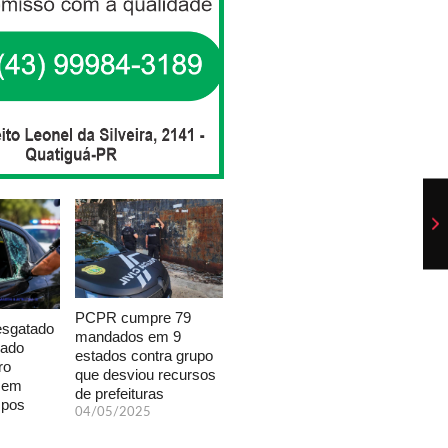
PCPR cumpre 79
esgatado
mandados em 9
xado
estados contra grupo
ro
que desviou recursos
a em
de prefeituras
mpos
04/05/2025