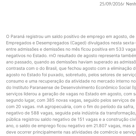
25/09/2016
Nenh
/
O Paraná registrou um saldo positivo de emprego em agosto, de
Empregados e Desempregados (Caged) divulgados nesta sexta-feir
entre admissões e demissões no mês ficou positiva em 533 vagas
negativos no Estado. rnO resultado de agosto representa tamb
ano passado, quando as demissões haviam superado as admiss
contrasta com o do Brasil, que fechou agosto com a eliminação d
agosto no Estado foi puxado, sobretudo, pelos setores de serviç
consumo e uma recuperação da atividade no mercado interno no Pa
do Instituto Paranaense de Desenvolvimento Econômico Social (I
serviços liderou a geração de vagas no Estado em agosto, com 
segundo lugar, com 385 novas vagas, seguido pelos serviços de ut
com 20 vagas. rnA agropecuária, com o fim do período da safra, 
negativo de 588 vagas, seguida pela indústria da transformação
pública registrou saldo negativo de 151 vagas e a construção c
ano, o saldo de emprego ficou negativo em 21.807 vagas, mas a 
deve ocorrer principalmente nas atividades de comércio e serviç