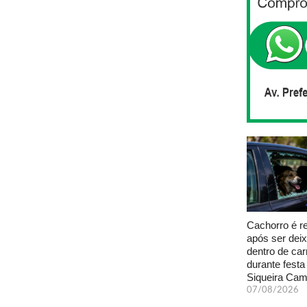
Cachorro é r
após ser dei
dentro de car
durante fest
Siqueira Ca
07/08/2026