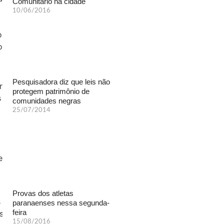
Comunitário na cidade
10/06/2016
Pesquisadora diz que leis não
protegem patrimônio de
comunidades negras
25/07/2014
Provas dos atletas
paranaenses nessa segunda-
feira
15/08/2016