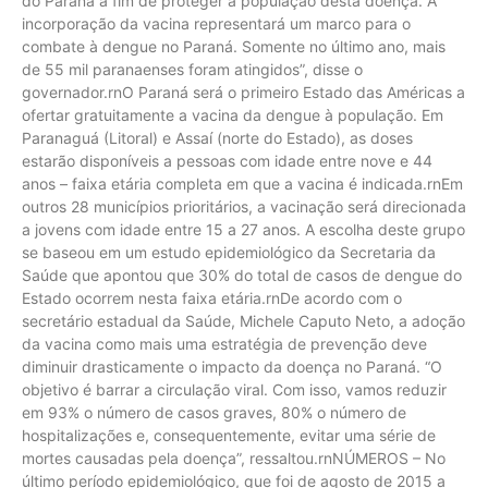
do Paraná a fim de proteger a população desta doença. A
incorporação da vacina representará um marco para o
combate à dengue no Paraná. Somente no último ano, mais
de 55 mil paranaenses foram atingidos”, disse o
governador.rnO Paraná será o primeiro Estado das Américas a
ofertar gratuitamente a vacina da dengue à população. Em
Paranaguá (Litoral) e Assaí (norte do Estado), as doses
estarão disponíveis a pessoas com idade entre nove e 44
anos – faixa etária completa em que a vacina é indicada.rnEm
outros 28 municípios prioritários, a vacinação será direcionada
a jovens com idade entre 15 a 27 anos. A escolha deste grupo
se baseou em um estudo epidemiológico da Secretaria da
Saúde que apontou que 30% do total de casos de dengue do
Estado ocorrem nesta faixa etária.rnDe acordo com o
secretário estadual da Saúde, Michele Caputo Neto, a adoção
da vacina como mais uma estratégia de prevenção deve
diminuir drasticamente o impacto da doença no Paraná. “O
objetivo é barrar a circulação viral. Com isso, vamos reduzir
em 93% o número de casos graves, 80% o número de
hospitalizações e, consequentemente, evitar uma série de
mortes causadas pela doença”, ressaltou.rnNÚMEROS – No
último período epidemiológico, que foi de agosto de 2015 a