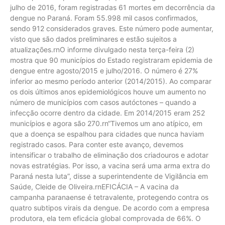
julho de 2016, foram registradas 61 mortes em decorrência da
dengue no Paraná. Foram 55.998 mil casos confirmados,
sendo 912 considerados graves. Este número pode aumentar,
visto que são dados preliminares e estão sujeitos a
atualizações.rnO informe divulgado nesta terça-feira (2)
mostra que 90 municípios do Estado registraram epidemia de
dengue entre agosto/2015 e julho/2016. O número é 27%
inferior ao mesmo período anterior (2014/2015). Ao comparar
os dois últimos anos epidemiológicos houve um aumento no
número de municípios com casos autóctones – quando a
infecção ocorre dentro da cidade. Em 2014/2015 eram 252
municípios e agora são 270.rn“Tivemos um ano atípico, em
que a doença se espalhou para cidades que nunca haviam
registrado casos. Para conter este avanço, devemos
intensificar o trabalho de eliminação dos criadouros e adotar
novas estratégias. Por isso, a vacina será uma arma extra do
Paraná nesta luta”, disse a superintendente de Vigilância em
Saúde, Cleide de Oliveira.rnEFICÁCIA – A vacina da
campanha paranaense é tetravalente, protegendo contra os
quatro subtipos virais da dengue. De acordo com a empresa
produtora, ela tem eficácia global comprovada de 66%. O