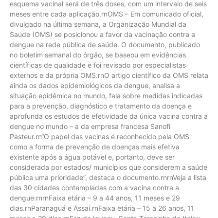
esquema vacinal será de três doses, com um intervalo de seis
meses entre cada aplicação.rnOMS – Em comunicado oficial,
divulgado na última semana, a Organização Mundial da
Saúde (OMS) se posicionou a favor da vacinação contra a
dengue na rede pública de saúde. O documento, publicado
no boletim semanal do órgão, se baseou em evidências
científicas de qualidade e foi revisado por especialistas
externos e da própria OMS.rnO artigo científico da OMS relata
ainda os dados epidemiológicos da dengue, analisa a
situação epidêmica no mundo, fala sobre medidas indicadas
para a prevenção, diagnóstico e tratamento da doença e
aprofunda os estudos de efetividade da única vacina contra a
dengue no mundo – a da empresa francesa Sanofi
Pasteur.rn“O papel das vacinas é reconhecido pela OMS
como a forma de prevenção de doenças mais efetiva
existente após a água potável e, portanto, deve ser
considerada por estados/ municípios que considerem a saúde
pública uma prioridade”, destaca o documento.rnrnVeja a lista
das 30 cidades contempladas com a vacina contra a
dengue:rnrnFaixa etária – 9 a 44 anos, 11 meses e 29
dias.rnParanaguá e Assaí.rnFaixa etária – 15 a 26 anos, 11