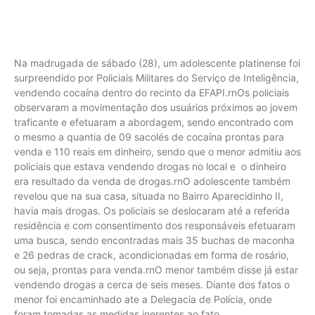
Na madrugada de sábado (28), um adolescente platinense foi
surpreendido por Policiais Militares do Serviço de Inteligência,
vendendo cocaína dentro do recinto da EFAPI.rnOs policiais
observaram a movimentação dos usuários próximos ao jovem
traficante e efetuaram a abordagem, sendo encontrado com
o mesmo a quantia de 09 sacolés de cocaína prontas para
venda e 110 reais em dinheiro, sendo que o menor admitiu aos
policiais que estava vendendo drogas no local e o dinheiro
era resultado da venda de drogas.rnO adolescente também
revelou que na sua casa, situada no Bairro Aparecidinho II,
havia mais drogas. Os policiais se deslocaram até a referida
residência e com consentimento dos responsáveis efetuaram
uma busca, sendo encontradas mais 35 buchas de maconha
e 26 pedras de crack, acondicionadas em forma de rosário,
ou seja, prontas para venda.rnO menor também disse já estar
vendendo drogas a cerca de seis meses. Diante dos fatos o
menor foi encaminhado ate a Delegacia de Polícia, onde
foram tomadas as medidas inerentes ao fato.