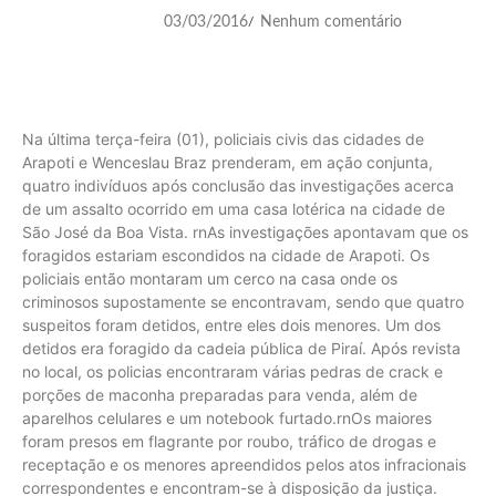
03/03/2016
Nenhum comentário
/
Na última terça-feira (01), policiais civis das cidades de
Arapoti e Wenceslau Braz prenderam, em ação conjunta,
quatro indivíduos após conclusão das investigações acerca
de um assalto ocorrido em uma casa lotérica na cidade de
São José da Boa Vista. rnAs investigações apontavam que os
foragidos estariam escondidos na cidade de Arapoti. Os
policiais então montaram um cerco na casa onde os
criminosos supostamente se encontravam, sendo que quatro
suspeitos foram detidos, entre eles dois menores. Um dos
detidos era foragido da cadeia pública de Piraí. Após revista
no local, os policias encontraram várias pedras de crack e
porções de maconha preparadas para venda, além de
aparelhos celulares e um notebook furtado.rnOs maiores
foram presos em flagrante por roubo, tráfico de drogas e
receptação e os menores apreendidos pelos atos infracionais
correspondentes e encontram-se à disposição da justiça.