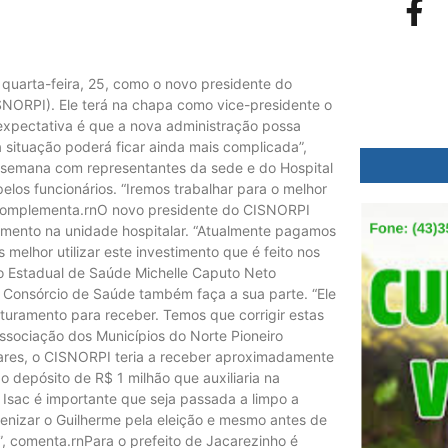
 quarta-feira, 25, como o novo presidente do
SNORPI). Ele terá na chapa como vice-presidente o
A expectativa é que a nova administração possa
 situação poderá ficar ainda mais complicada”,
ta semana com representantes da sede e do Hospital
los funcionários. “Iremos trabalhar para o melhor
 complementa.rnO novo presidente do CISNORPI
dimento na unidade hospitalar. “Atualmente pagamos
melhor utilizar este investimento que é feito nos
io Estadual de Saúde Michelle Caputo Neto
 Consórcio de Saúde também faça a sua parte. “Ele
uramento para receber. Temos que corrigir estas
Associação dos Municípios do Norte Pioneiro
res, o CISNORPI teria a receber aproximadamente
 o depósito de R$ 1 milhão que auxiliaria na
 Isac é importante que seja passada a limpo a
enizar o Guilherme pela eleição e mesmo antes de
l”, comenta.rnPara o prefeito de Jacarezinho é