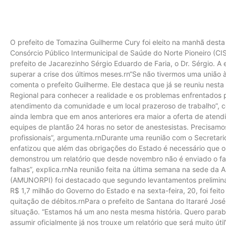
O prefeito de Tomazina Guilherme Cury foi eleito na manhã desta
Consórcio Público Intermunicipal de Saúde do Norte Pioneiro (CI
prefeito de Jacarezinho Sérgio Eduardo de Faria, o Dr. Sérgio. 
superar a crise dos últimos meses.rn“Se não tivermos uma união à
comenta o prefeito Guilherme. Ele destaca que já se reuniu nes
Regional para conhecer a realidade e os problemas enfrentados pe
atendimento da comunidade e um local prazeroso de trabalho”,
ainda lembra que em anos anteriores era maior a oferta de aten
equipes de plantão 24 horas no setor de anestesistas. Precisamos 
profissionais”, argumenta.rnDurante uma reunião com o Secretar
enfatizou que além das obrigações do Estado é necessário que o
demonstrou um relatório que desde novembro não é enviado o fat
falhas”, explica.rnNa reunião feita na última semana na sede da 
(AMUNORPI) foi destacado que segundo levantamentos prelimina
R$ 1,7 milhão do Governo do Estado e na sexta-feira, 20, foi feito
quitação de débitos.rnPara o prefeito de Santana do Itararé José
situação. “Estamos há um ano nesta mesma história. Quero parab
assumir oficialmente já nos trouxe um relatório que será muito úti