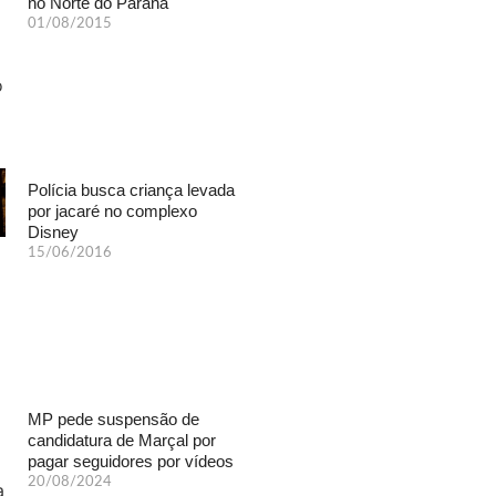
no Norte do Paraná
01/08/2015
Polícia busca criança levada
por jacaré no complexo
Disney
15/06/2016
MP pede suspensão de
candidatura de Marçal por
pagar seguidores por vídeos
20/08/2024